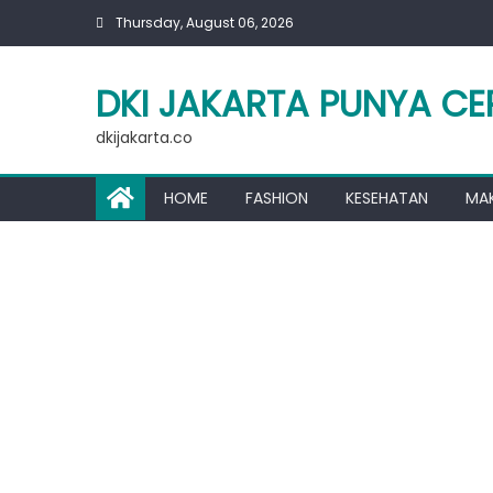
Skip
Thursday, August 06, 2026
to
content
DKI JAKARTA PUNYA CE
dkijakarta.co
HOME
FASHION
KESEHATAN
MA