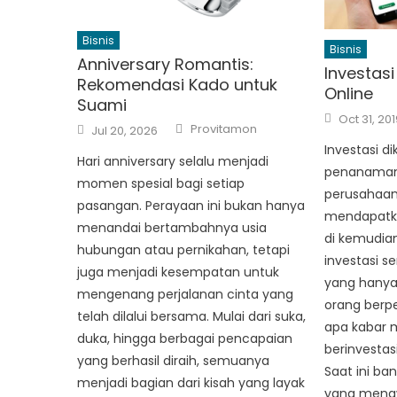
Bisnis
Bisnis
Anniversary Romantis:
Investas
Rekomendasi Kado untuk
Online
Suami
Posted
Oct 31, 201
Author
Posted
on
Provitamon
Jul 20, 2026
on
Investasi d
Hari anniversary selalu menjadi
penanaman
momen spesial bagi setiap
perusahaan 
pasangan. Perayaan ini bukan hanya
mendapatka
menandai bertambahnya usia
di kemudian 
hubungan atau pernikahan, tetapi
investasi s
juga menjadi kesempatan untuk
yang hanya 
mengenang perjalanan cinta yang
orang berpe
telah dilalui bersama. Mulai dari suka,
apa kabar m
duka, hingga berbagai pencapaian
berinvestas
yang berhasil diraih, semuanya
Saat ini ba
menjadi bagian dari kisah yang layak
yang menaw