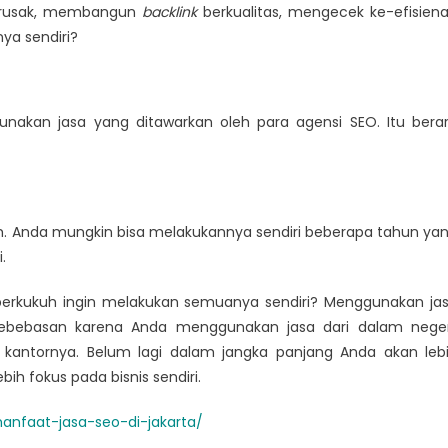
rusak, membangun
backlink
berkualitas, mengecek ke-efisien
ya sendiri?
akan jasa yang ditawarkan oleh para agensi SEO. Itu berar
h. Anda mungkin bisa melakukannya sendiri beberapa tahun ya
.
 berkukuh ingin melakukan semuanya sendiri? Menggunakan ja
 kebebasan karena Anda menggunakan jasa dari dalam neger
kantornya. Belum lagi dalam jangka panjang Anda akan leb
h fokus pada bisnis sendiri.
manfaat-jasa-seo-di-jakarta/