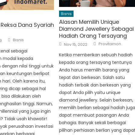
Bisnis
Alasan Memilih Unique
i Reksa Dana Syariah
Diamond Jewellery Sebagai
Hadiah Orang Tersayang
Author
Bisnis
9
Author
Posted
Provitamon
Nov 15, 2022
on
ikenal sebagai
Ketika memberikan sebuah hadiah
 modal kepada
kepada orang tersayang tentunya
dengan nilai tinggi untuk
Anda harus memilih barang yang
n keuntungan berlipat
tepat dan berkesan. Salah satu
hari. Oleh karena itu,
hadiah terbaik dan berkesan yang
ering dicap sebagai hal
dapat Anda pilih yaitu unique
bisa dilakukan oleh
diamond jewellery. Selain berkesan,
nghasilan tinggi. Namun,
memilih berlian sebagai hadiah jug
illennial yang juga ingin
dapat membuat pasangan Anda
i? Tidak usah khawatir!
bahagia. Banyak sekali berbagai
nyak perusahaan investasi
pilihan perhiasan berlian yang dapa
arkan berbagai