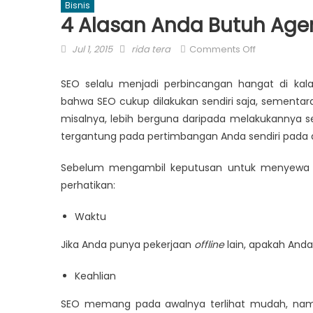
Bisnis
4 Alasan Anda Butuh Age
Posted
Author
on
Jul 1, 2015
rida tera
Comments Off
on
4
Alasan
SEO selalu menjadi perbincangan hangat di ka
Anda
bahwa SEO cukup dilakukan sendiri saja, sementara
Butuh
misalnya, lebih berguna daripada melakukannya 
Agensi
tergantung pada pertimbangan Anda sendiri pada a
SEO
Sebelum mengambil keputusan untuk menyewa ja
perhatikan:
Waktu
Jika Anda punya pekerjaan
offline
lain, apakah And
Keahlian
SEO memang pada awalnya terlihat mudah, namu