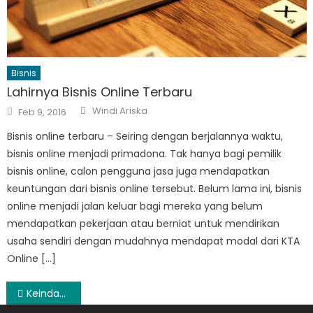
Bisnis
Lahirnya Bisnis Online Terbaru
Author
Posted
Windi Ariska
Feb 9, 2016
on
Bisnis online terbaru – Seiring dengan berjalannya waktu,
bisnis online menjadi primadona. Tak hanya bagi pemilik
bisnis online, calon pengguna jasa juga mendapatkan
keuntungan dari bisnis online tersebut. Belum lama ini, bisnis
online menjadi jalan keluar bagi mereka yang belum
mendapatkan pekerjaan atau berniat untuk mendirikan
usaha sendiri dengan mudahnya mendapat modal dari KTA
Online […]
Post
Keindahan Tempat Wisata Garut