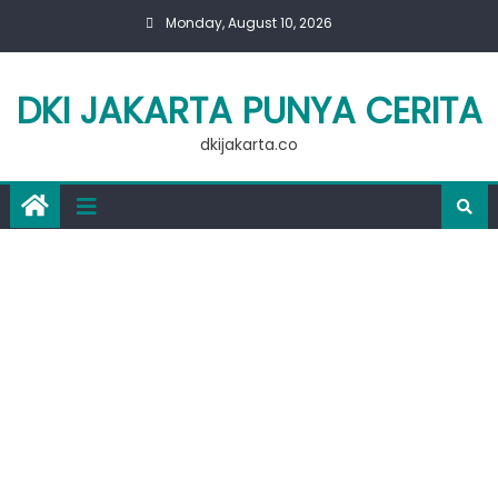
Skip
Monday, August 10, 2026
to
content
DKI JAKARTA PUNYA CERITA
dkijakarta.co