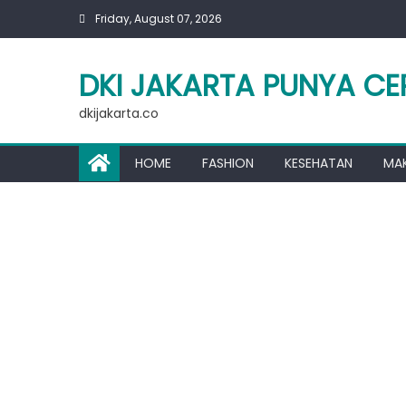
Skip
Friday, August 07, 2026
to
content
DKI JAKARTA PUNYA CE
dkijakarta.co
HOME
FASHION
KESEHATAN
MA