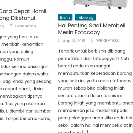
Cara Cepat Hamil
ang Diketahui
Bisnis
Teknologi
Author
Hal Penting Saat Membeli
Kesehatan
20
Mesin Fotocopy
gan yang baru atau
Author
Posted
Windi Ariska
Aug 10, 2015
on
 menikah, kehamilan
Tertarik untuk berbisnis dibidang
en yang paling
percetakan dan fotocopyan? Nah
unggu. Namun
berarti anda akan sangat
 tidak semua pasangan
membutuhkan keberadaan barang
 momongan dalam waktu
yang satu ini, yaitu mesin fotocopy
h, bagi Anda yang sedang
murah sebab bisa dibilang inilah
a cepat hamil, di sini
senjata utama dalam bisnis ini.
membagikan tipsnya
Barang inilah yang membantu and
a. Tips yang akan kami
memberikan jasa maksimal pada
ikut, diambil dari sumber
para pelanggan anda. Jika anda ba
bel. Tanpa berlama-lama,
sekali dalam hal hal membeli alat ini
coba baca […]