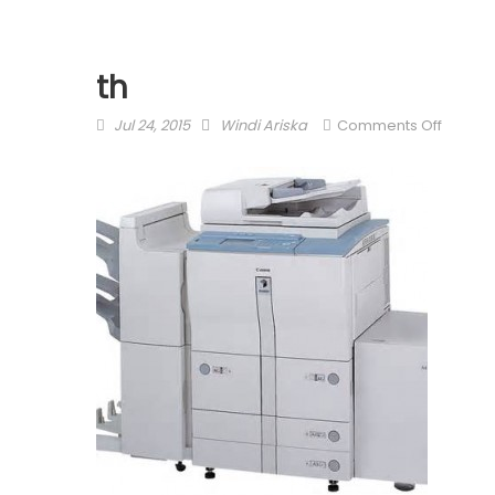
th
Posted
Author
on
Jul 24, 2015
Windi Ariska
Comments Off
on
th