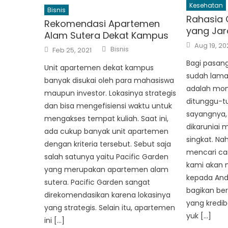
Kesehatan
Bisnis
Rahasia 
Rekomendasi Apartemen
yang Jar
Alam Sutera Dekat Kampus
Posted
Aug 19, 20
Author
Posted
Bisnis
on
Feb 25, 2021
on
Bagi pasan
Unit apartemen dekat kampus
sudah lama
banyak disukai oleh para mahasiswa
adalah mom
maupun investor. Lokasinya strategis
ditunggu-t
dan bisa mengefisiensi waktu untuk
sayangnya,
mengakses tempat kuliah. Saat ini,
dikaruniai
ada cukup banyak unit apartemen
singkat. Na
dengan kriteria tersebut. Sebut saja
mencari car
salah satunya yaitu Pacific Garden
kami akan 
yang merupakan apartemen alam
kepada And
sutera. Pacific Garden sangat
bagikan ber
direkomendasikan karena lokasinya
yang kredi
yang strategis. Selain itu, apartemen
yuk […]
ini […]