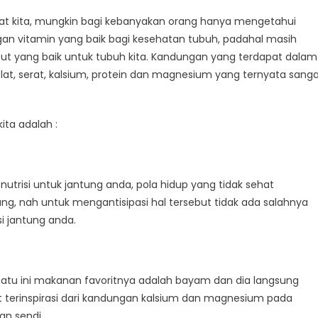
at kita, mungkin bagi kebanyakan orang hanya mengetahui
gan vitamin yang baik bagi kesehatan tubuh, padahal masih
tan
ut yang baik untuk tubuh kita. Kandungan yang terdapat dalam
at, serat, kalsium, protein dan magnesium yang ternyata sang
ta adalah :
nutrisi untuk jantung anda, pola hidup yang tidak sehat
g, nah untuk mengantisipasi hal tersebut tidak ada salahnya
i jantung anda.
atu ini makanan favoritnya adalah bayam dan dia langsung
t terinspirasi dari kandungan kalsium dan magnesium pada
n sendi.