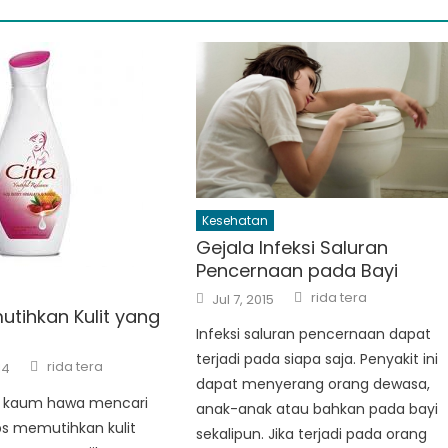
Kesehatan
Gejala Infeksi Saluran
Pencernaan pada Bayi
Author
Posted
rida tera
Jul 7, 2015
on
utihkan Kulit yang
Infeksi saluran pencernaan dapat
terjadi pada siapa saja. Penyakit ini
Author
rida tera
14
dapat menyerang orang dewasa,
n kaum hawa mencari
anak-anak atau bahkan pada bayi
ips memutihkan kulit
sekalipun. Jika terjadi pada orang