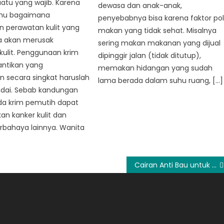
atu yang wajib. Karena
dewasa dan anak-anak,
tahu bagaimana
penyebabnya bisa karena faktor po
 perawatan kulit yang
makan yang tidak sehat. Misalnya
a akan merusak
sering makan makanan yang dijual
kulit. Penggunaan krim
dipinggir jalan (tidak ditutup),
antikan yang
memakan hidangan yang sudah
 secara singkat haruslah
lama berada dalam suhu ruang, […]
adai. Sebab kandungan
da krim pemutih dapat
n kanker kulit dan
rbahaya lainnya. Wanita
Cairan Anti Bau untuk Piring dan Tidak Membuat Tangan Kasar