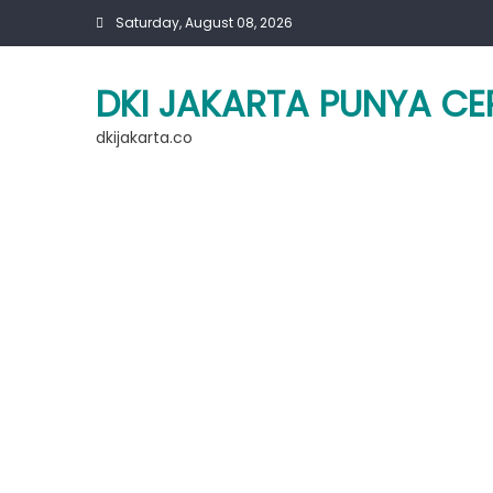
Skip
Saturday, August 08, 2026
to
content
DKI JAKARTA PUNYA CE
dkijakarta.co