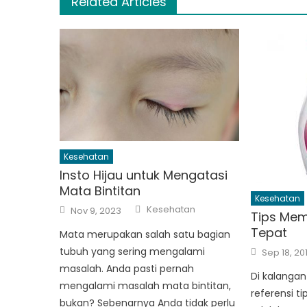
Related Articles
Kesehatan
Insto Hijau untuk Mengatasi
Mata Bintitan
Kesehatan
Author
Posted
Kesehatan
Nov 9, 2023
Tips Mem
on
Tepat
Mata merupakan salah satu bagian
Posted
tubuh yang sering mengalami
Sep 18, 20
on
masalah. Anda pasti pernah
Di kalanga
mengalami masalah mata bintitan,
referensi t
bukan? Sebenarnya Anda tidak perlu