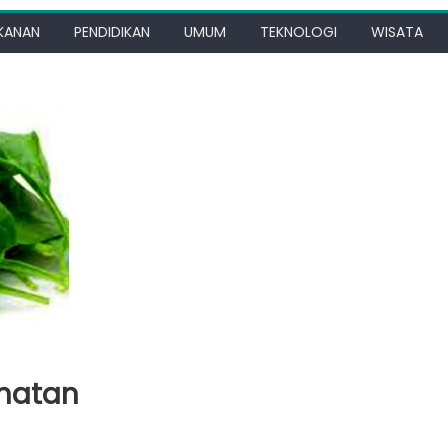
KANAN
PENDIDIKAN
UMUM
TEKNOLOGI
WISATA
ehatan