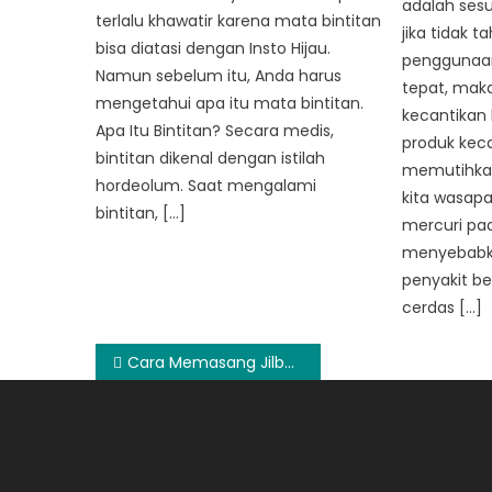
adalah sesu
terlalu khawatir karena mata bintitan
jika tidak 
bisa diatasi dengan Insto Hijau.
penggunaan
Namun sebelum itu, Anda harus
tepat, mak
mengetahui apa itu mata bintitan.
kecantikan 
Apa Itu Bintitan? Secara medis,
produk kec
bintitan dikenal dengan istilah
memutihkan
hordeolum. Saat mengalami
kita wasap
bintitan, […]
mercuri pa
menyebabka
penyakit be
cerdas […]
Post
Cara Memasang Jilbab Mudah dengan Berbagai Gaya
navigation