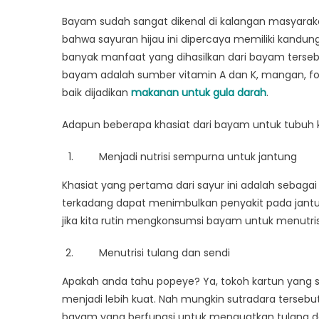
on
Khasiat
Bayam
Bayam sudah sangat dikenal di kalangan masyarak
Bagi
bahwa sayuran hijau ini dipercaya memiliki kandun
Keseha
banyak manfaat yang dihasilkan dari bayam terseb
bayam adalah sumber vitamin A dan K, mangan, fol
baik dijadikan
makanan untuk gula darah
.
Adapun beberapa khasiat dari bayam untuk tubuh ki
Menjadi nutrisi sempurna untuk jantung
Khasiat yang pertama dari sayur ini adalah sebagai 
terkadang dapat menimbulkan penyakit pada jantun
jika kita rutin mengkonsumsi bayam untuk menutris
Menutrisi tulang dan sendi
Apakah anda tahu popeye? Ya, tokoh kartun yang s
menjadi lebih kuat. Nah mungkin sutradara tersebu
bayam yang berfungsi untuk menguatkan tulang da