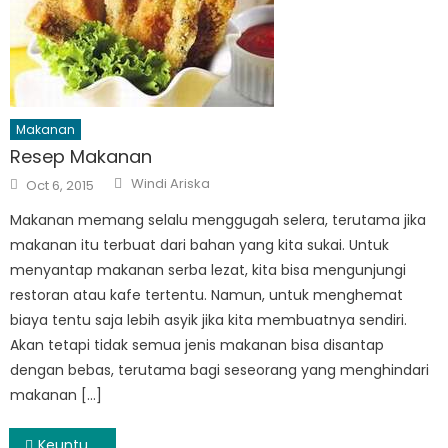
Makanan
Resep Makanan
Author
Posted
Windi Ariska
Oct 6, 2015
on
Makanan memang selalu menggugah selera, terutama jika
makanan itu terbuat dari bahan yang kita sukai. Untuk
menyantap makanan serba lezat, kita bisa mengunjungi
restoran atau kafe tertentu. Namun, untuk menghemat
biaya tentu saja lebih asyik jika kita membuatnya sendiri.
Akan tetapi tidak semua jenis makanan bisa disantap
dengan bebas, terutama bagi seseorang yang menghindari
makanan […]
Post
Keuntungan Menjadi Agen Pulsa Online