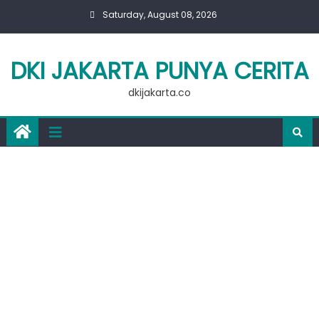
Skip
Saturday, August 08, 2026
to
content
DKI JAKARTA PUNYA CERITA
dkijakarta.co