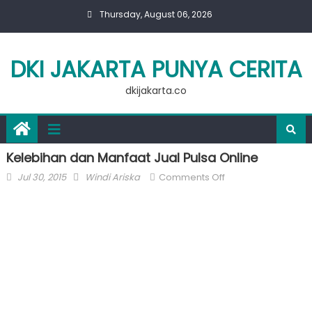
Skip
Thursday, August 06, 2026
to
content
DKI JAKARTA PUNYA CERITA
dkijakarta.co
Kelebihan dan Manfaat Jual Pulsa Online
Posted
Author
on
Jul 30, 2015
Windi Ariska
Comments Off
on
Kelebihan
dan
Manfaat
Jual
Pulsa
Online