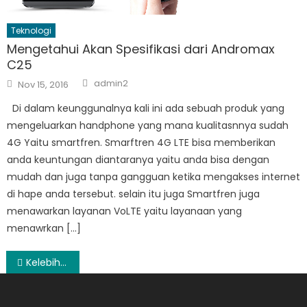
Teknologi
Mengetahui Akan Spesifikasi dari Andromax
C25
Author
Posted
admin2
Nov 15, 2016
on
Di dalam keunggunalnya kali ini ada sebuah produk yang
mengeluarkan handphone yang mana kualitasnnya sudah
4G Yaitu smartfren. Smarftren 4G LTE bisa memberikan
anda keuntungan diantaranya yaitu anda bisa dengan
mudah dan juga tanpa gangguan ketika mengakses internet
di hape anda tersebut. selain itu juga Smartfren juga
menawarkan layanan VoLTE yaitu layanaan yang
menawrkan […]
Post
Kelebihan dan Manfaat Jual Pulsa Online
navigation