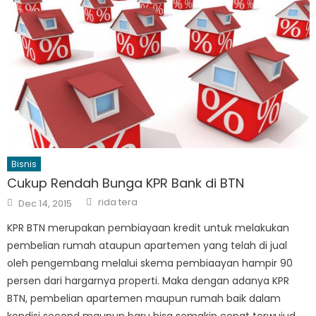
Bisnis
Cukup Rendah Bunga KPR Bank di BTN
Author
Posted
rida tera
Dec 14, 2015
on
KPR BTN merupakan pembiayaan kredit untuk melakukan
pembelian rumah ataupun apartemen yang telah di jual
oleh pengembang melalui skema pembiaayan hampir 90
persen dari hargarnya properti. Maka dengan adanya KPR
BTN, pembelian apartemen maupun rumah baik dalam