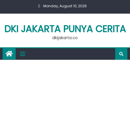
Skip
Monday, August 10, 2026
to
content
DKI JAKARTA PUNYA CERITA
dkijakarta.co