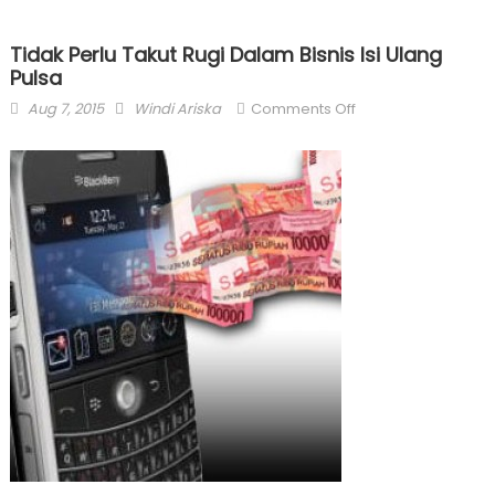
Tidak Perlu Takut Rugi Dalam Bisnis Isi Ulang
Pulsa
Posted
Author
on
Aug 7, 2015
Windi Ariska
Comments Off
on
Tidak
Perlu
Takut
Rugi
Dalam
Bisnis
Isi
Ulang
Pulsa