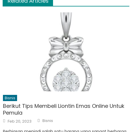
Related Articles
Bisnis
Berikut Tips Membeli Liontin Emas Online Untuk
Pemula
Author
Posted
Bisnis
Feb 20, 2023
on
Perhiasan menjadi salah satu barang yang sangat berharga.