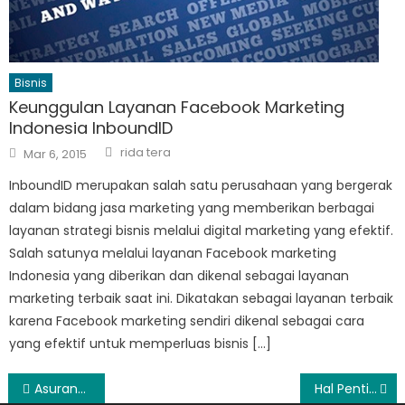
Bisnis
Keunggulan Layanan Facebook Marketing
Indonesia InboundID
Author
Posted
rida tera
Mar 6, 2015
on
InboundID merupakan salah satu perusahaan yang bergerak
dalam bidang jasa marketing yang memberikan berbagai
layanan strategi bisnis melalui digital marketing yang efektif.
Salah satunya melalui layanan Facebook marketing
Indonesia yang diberikan dan dikenal sebagai layanan
marketing terbaik saat ini. Dikatakan sebagai layanan terbaik
karena Facebook marketing sendiri dikenal sebagai cara
yang efektif untuk memperluas bisnis […]
Post
Asuransi Mobil Sinarmas Sebagai Investasi Jangka Panjang
Hal Penting Saat Membeli Mesin Fotocopy