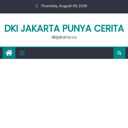
Skip
Thursday, August 06, 2026
to
content
DKI JAKARTA PUNYA CERITA
dkijakarta.co