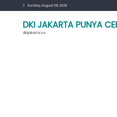
Skip
Sunday, August 09, 2026
to
content
DKI JAKARTA PUNYA CE
dkijakarta.co