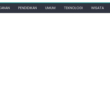
KANAN
PENDIDIKAN
UMUM
TEKNOLOGI
WISATA
load