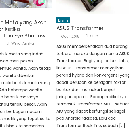
Bisnis
n Mata yang Akan
ASUS Transformer
r Ketika
Author
akan Eye Shadow
Posted
Sule
Oct 1, 2015
on
Author
Windi Ariska
7
ASUS memperkenalkan dua barang
terbaru mereka dengan nama ASU
entuk mata yang indah
Transformer. Bagi yang belum tahu
awan merupakan
lini ASUS Transformer menyajikan
mua wanita. Akan tetapi
peranti hybrid dan konvergensi yan
 wanita diberikan
dapat berubah ke beragam faktor
miliki bentuk mata yang
bentuk dan memakai banyak
Ada beberapa wanita
jaringan operasi. Barang radikalnya
sa bentuk matanya
termasuk Transformer AIO – sebua
t atau terlalu besar. Akan
AIO yang dapat berfungsi sebagai
gan berbagai macam
pad Android raksasa. Lalu ada
osmetik yang tepat serta
Transformer Book Trio, sebuah […]
tu bisa kita samarkan