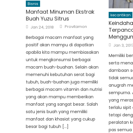
Bisnis
Manfaat Minuman Ekstrak
kecantikan
Buah Yuzu Sitrus
Keindaha
Author
Posted
Provitamon
Jan 24, 2018
Terpanca
on
Menggun
Berbagai macam manfaat yang
Posted
positif akan mampu di dapatkan
Jan 3, 201
on
apabila kita mampu membiasakan
Memiliki b
untuk mengkonsumsi berbagai
serta men
macam buah-buahan. Selain akan
dambaan se
memenuhi kebutuhan serat bagi
tidak semua
tubuh, buah-buahan juga memiliki
anugrah me
berbagai macam vitamin dan nutrisi
sempurna. 
yang akan mampu memberikan
yang mera
manfaat yang sangat besar. Salah
terlalu sipi
satu jenis buah yang memiliki
tetapi den
manfaat dan khasiat yang cukup
peralatan k
besar bagi tubuh […]
pas semua i