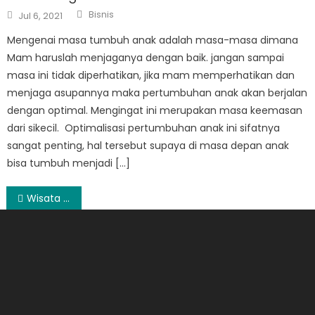
Author
Posted
Bisnis
Jul 6, 2021
on
Mengenai masa tumbuh anak adalah masa-masa dimana
Mam haruslah menjaganya dengan baik. jangan sampai
masa ini tidak diperhatikan, jika mam memperhatikan dan
menjaga asupannya maka pertumbuhan anak akan berjalan
dengan optimal. Mengingat ini merupakan masa keemasan
dari sikecil. Optimalisasi pertumbuhan anak ini sifatnya
sangat penting, hal tersebut supaya di masa depan anak
bisa tumbuh menjadi […]
Post
Wisata alam di kota Bandung
navigation