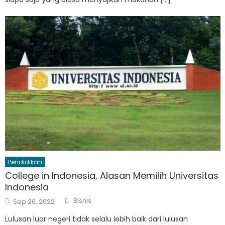
Pendidikan
College in Indonesia, Alasan Memilih Universitas
Indonesia
Author
Posted
Bisnis
Sep 26, 2022
on
Lulusan luar negeri tidak selalu lebih baik dari lulusan