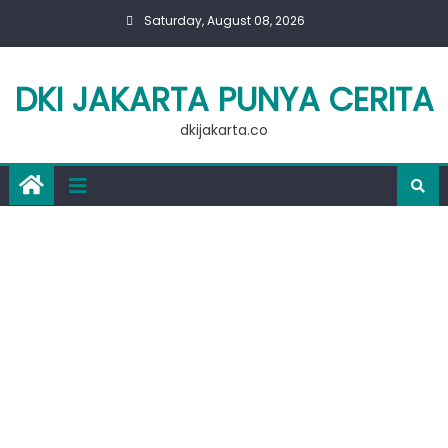
Skip
Saturday, August 08, 2026
to
content
DKI JAKARTA PUNYA CERITA
dkijakarta.co