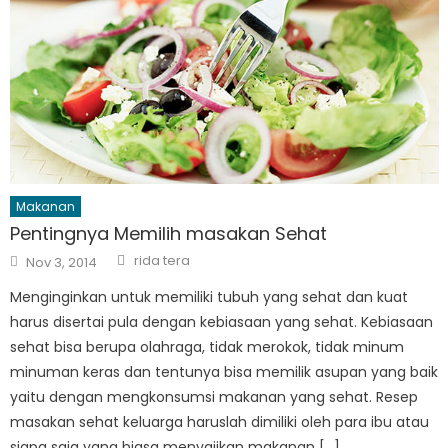
Makanan
Pentingnya Memilih masakan Sehat
Author
Posted
rida tera
Nov 3, 2014
on
Menginginkan untuk memiliki tubuh yang sehat dan kuat
harus disertai pula dengan kebiasaan yang sehat. Kebiasaan
sehat bisa berupa olahraga, tidak merokok, tidak minum
minuman keras dan tentunya bisa memilik asupan yang baik
yaitu dengan mengkonsumsi makanan yang sehat. Resep
masakan sehat keluarga haruslah dimiliki oleh para ibu atau
siapa saja yang biasa menyajikan makanan […]