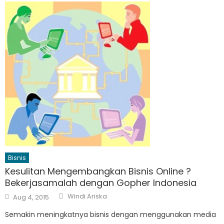
Bisnis
Kesulitan Mengembangkan Bisnis Online ?
Bekerjasamalah dengan Gopher Indonesia
Author
Posted
Windi Ariska
Aug 4, 2015
on
Semakin meningkatnya bisnis dengan menggunakan media