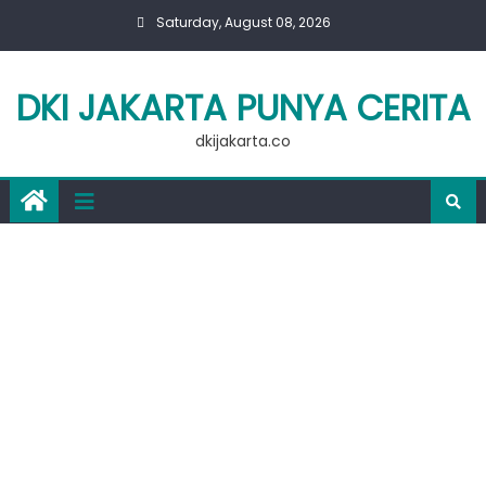
Skip
Saturday, August 08, 2026
to
content
DKI JAKARTA PUNYA CERITA
dkijakarta.co