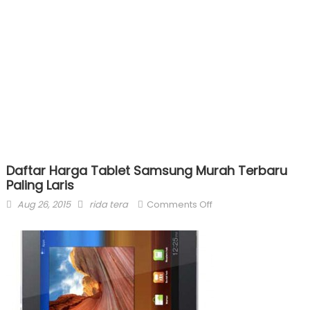
Daftar Harga Tablet Samsung Murah Terbaru
Paling Laris
Posted
Author
on
Aug 26, 2015
rida tera
Comments Off
on
Daftar
Harga
Tablet
Samsung
Murah
Terbaru