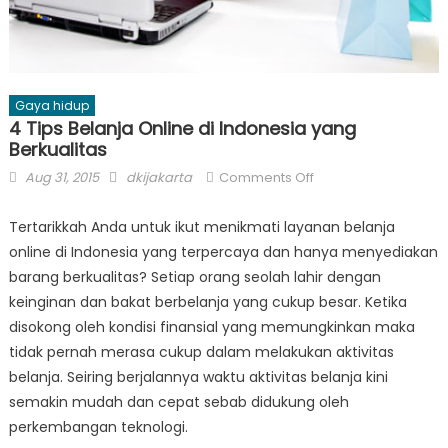
Gaya hidup
4 Tips Belanja Online di Indonesia yang
Berkualitas
Posted
Author
on
Aug 31, 2015
dkijakarta
Comments Off
on
4
Tips
Tertarikkah Anda untuk ikut menikmati layanan belanja
Belanja
online di Indonesia yang terpercaya dan hanya menyediakan
Online
barang berkualitas? Setiap orang seolah lahir dengan
di
keinginan dan bakat berbelanja yang cukup besar. Ketika
Indonesia
disokong oleh kondisi finansial yang memungkinkan maka
yang
tidak pernah merasa cukup dalam melakukan aktivitas
Berkualitas
belanja. Seiring berjalannya waktu aktivitas belanja kini
semakin mudah dan cepat sebab didukung oleh
perkembangan teknologi.