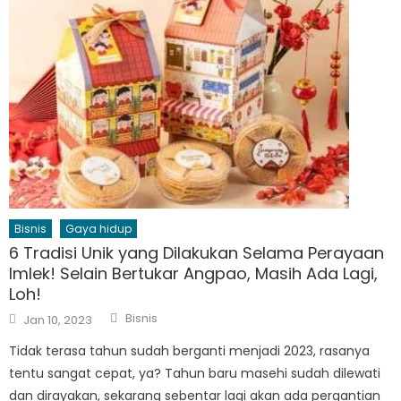
Bisnis
Gaya hidup
6 Tradisi Unik yang Dilakukan Selama Perayaan
Imlek! Selain Bertukar Angpao, Masih Ada Lagi,
Loh!
Author
Posted
Bisnis
Jan 10, 2023
on
Tidak terasa tahun sudah berganti menjadi 2023, rasanya
tentu sangat cepat, ya? Tahun baru masehi sudah dilewati
dan dirayakan, sekarang sebentar lagi akan ada pergantian