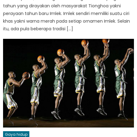
tahun yang dirayakan oleh masyarakat Tionghoa yakni
perayaan tahun baru Imlek. Imlek sendiri memiliki suatu ciri
khas yakni warna merah pada setiap ornamen Imlek. Selain
itu, ada pula beberapa tradisi […]
Gaya hidup