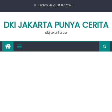
Skip
Friday, August 07, 2026
to
content
DKI JAKARTA PUNYA CERITA
dkijakarta.co