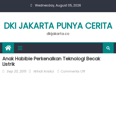
Skip
Wednesday, August 05, 2026
to
content
DKI JAKARTA PUNYA CERITA
dkijakarta.co
Anak Habibie Perkenalkan Teknologi Becak
Listrik
Posted
Author
on
Sep 20, 2015
Windi Ariska
Comments Off
on
Anak
Habibie
Perkenalkan
Teknologi
Becak
Listrik