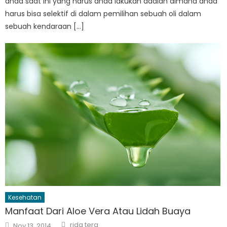
anda saat ini yang harus anda lakukan adalah dimana anda
harus bisa selektif di dalam pemilihan sebuah oli dalam
sebuah kendaraan […]
Kesehatan
Manfaat Dari Aloe Vera Atau Lidah Buaya
Author
Posted
rida tera
Nov 13, 2014