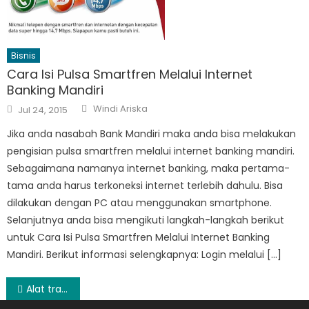
Bisnis
Cara Isi Pulsa Smartfren Melalui Internet
Banking Mandiri
Author
Posted
Windi Ariska
Jul 24, 2015
on
Jika anda nasabah Bank Mandiri maka anda bisa melakukan
pengisian pulsa smartfren melalui internet banking mandiri.
Sebagaimana namanya internet banking, maka pertama-
tama anda harus terkoneksi internet terlebih dahulu. Bisa
dilakukan dengan PC atau menggunakan smartphone.
Selanjutnya anda bisa mengikuti langkah-langkah berikut
untuk Cara Isi Pulsa Smartfren Melalui Internet Banking
Mandiri. Berikut informasi selengkapnya: Login melalui […]
Post
Alat transfortasi tradisional yang bertenaga listrik