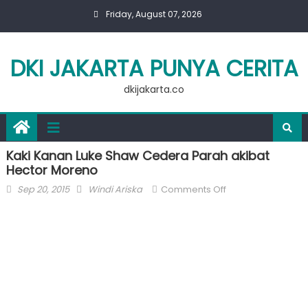
Skip
Friday, August 07, 2026
to
content
DKI JAKARTA PUNYA CERITA
dkijakarta.co
Kaki Kanan Luke Shaw Cedera Parah akibat
Hector Moreno
Posted
Author
on
Sep 20, 2015
Windi Ariska
Comments Off
on
Kaki
Kanan
Luke
Shaw
Cedera
Parah
akibat