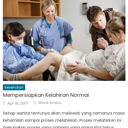
Kesehatan
Mempersiapkan Kelahiran Normal
Author
Posted
Windi Ariska
Apr 19, 2017
on
Setiap wanita tentunya akan melewati yang namanya masa
kehamilan sampai proses melahirkan. Proses melahirkan ini
merupakan proses yang panjang yang mana kita harus