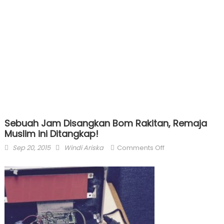
Sebuah Jam Disangkan Bom Rakitan, Remaja
Muslim ini Ditangkap!
Posted
Author
on
Sep 20, 2015
Windi Ariska
Comments Off
on
Sebuah
Jam
Disangkan
Bom
Rakitan,
Remaja