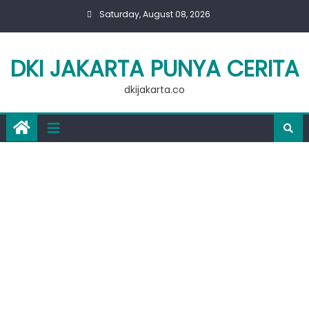
Skip
Saturday, August 08, 2026
to
content
DKI JAKARTA PUNYA CERITA
dkijakarta.co