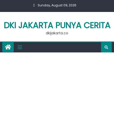
Skip
Sunday, August 09, 2026
to
content
DKI JAKARTA PUNYA CERITA
dkijakarta.co