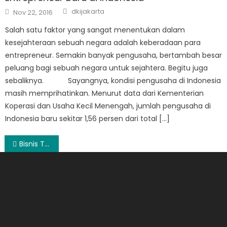
Author
Posted
dkijakarta
Nov 22, 2016
on
Salah satu faktor yang sangat menentukan dalam
kesejahteraan sebuah negara adalah keberadaan para
entrepreneur. Semakin banyak pengusaha, bertambah besar
peluang bagi sebuah negara untuk sejahtera. Begitu juga
sebaliknya. Sayangnya, kondisi pengusaha di Indonesia
masih memprihatinkan. Menurut data dari Kementerian
Koperasi dan Usaha Kecil Menengah, jumlah pengusaha di
Indonesia baru sekitar 1,56 persen dari total […]
Post
Bisnis Tanpa Modal
navigation