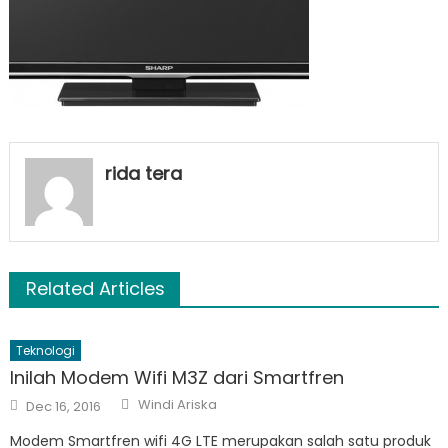
rida tera
Related Articles
Teknologi
Inilah Modem Wifi M3Z dari Smartfren
Author
Posted
Windi Ariska
Dec 16, 2016
on
Modem Smartfren wifi 4G LTE merupakan salah satu produk