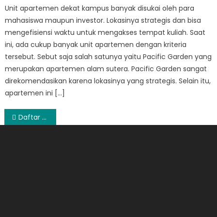
Unit apartemen dekat kampus banyak disukai oleh para
mahasiswa maupun investor. Lokasinya strategis dan bisa
mengefisiensi waktu untuk mengakses tempat kuliah. Saat
ini, ada cukup banyak unit apartemen dengan kriteria
tersebut. Sebut saja salah satunya yaitu Pacific Garden yang
merupakan apartemen alam sutera. Pacific Garden sangat
direkomendasikan karena lokasinya yang strategis. Selain itu,
apartemen ini […]
Post
Daftar Harga TV LED Sharp Terbaru 2015
navigation