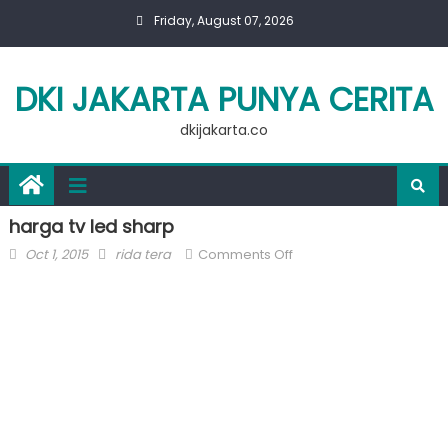
Skip
Friday, August 07, 2026
to
content
DKI JAKARTA PUNYA CERITA
dkijakarta.co
harga tv led sharp
Posted
Author
on
Oct 1, 2015
rida tera
Comments Off
on
harga
tv
led
sharp