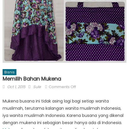
Bisnis
Memilih Bahan Mukena
Posted
Author
on
Oct 1, 2015
Sule
Comments Off
on
Memilih
Bahan
Mukena busana ini tidak asing lagi bagi setiap wanita
Mukena
muslimah, terutama kalangan wanita muslimah Indonesia,
iya wanita muslimah Indonesia. Karena busana yang dikenal
dengan mukena ini sebagian besar hanya ada di Indonesia.