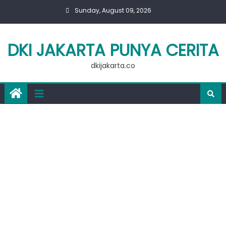
Skip
Sunday, August 09, 2026
to
content
DKI JAKARTA PUNYA CERITA
dkijakarta.co