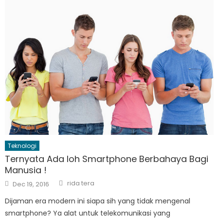
Teknologi
Ternyata Ada loh Smartphone Berbahaya Bagi
Manusia !
Author
Posted
rida tera
Dec 19, 2016
on
Dijaman era modern ini siapa sih yang tidak mengenal
smartphone? Ya alat untuk telekomunikasi yang