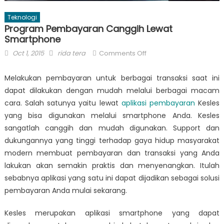
Teknologi
Program Pembayaran Canggih Lewat
Smartphone
Posted
Author
on
Oct 1, 2015
rida tera
Comments Off
on
Program
Pembayaran
Melakukan pembayaran untuk berbagai transaksi saat ini
Canggih
dapat dilakukan dengan mudah melalui berbagai macam
Lewat
cara. Salah satunya yaitu lewat
aplikasi pembayaran
Kesles
Smartphone
yang bisa digunakan melalui smartphone Anda. Kesles
sangatlah canggih dan mudah digunakan. Support dan
dukungannya yang tinggi terhadap gaya hidup masyarakat
modern membuat pembayaran dan transaksi yang Anda
lakukan akan semakin praktis dan menyenangkan. Itulah
sebabnya aplikasi yang satu ini dapat dijadikan sebagai solusi
pembayaran Anda mulai sekarang.
Kesles merupakan aplikasi smartphone yang dapat