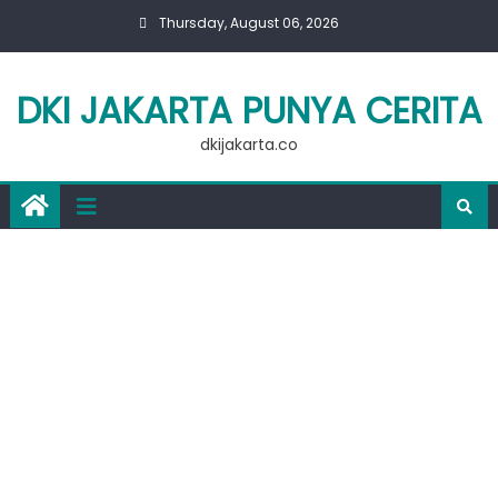
Skip
Thursday, August 06, 2026
to
content
DKI JAKARTA PUNYA CERITA
dkijakarta.co