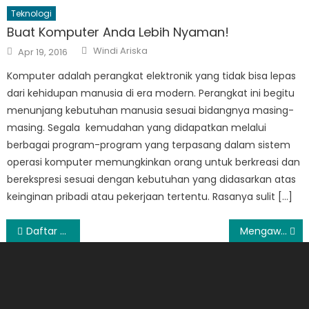
Teknologi
Buat Komputer Anda Lebih Nyaman!
Author
Posted
Windi Ariska
Apr 19, 2016
on
Komputer adalah perangkat elektronik yang tidak bisa lepas
dari kehidupan manusia di era modern. Perangkat ini begitu
menunjang kebutuhan manusia sesuai bidangnya masing-
masing. Segala kemudahan yang didapatkan melalui
berbagai program-program yang terpasang dalam sistem
operasi komputer memungkinkan orang untuk berkreasi dan
berekspresi sesuai dengan kebutuhan yang didasarkan atas
keinginan pribadi atau pekerjaan tertentu. Rasanya sulit […]
Post
Daftar Harga TV LED Sharp Terbaru 2015
Mengawali Karier dengan Melihat Passion Diri Sendiri
navigation