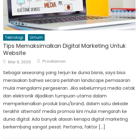
Teknologi
Umum
Tips Memaksimalkan Digital Marketing Untuk
Website
Author
Posted
Provitamon
Mar 6, 2020
on
Sebagai seseorang yang terjun ke dunia bisnis, saya bisa
merasakan bahwa secara perlahan landscape pemasaran
mulai mengalami pergeseran. Jika sebelumnya media cetak
dan elektronik dijadikan tumpuan utama dalam
memperkenalkan produk baru/brand, dalam satu dekade
terakhir alternatif media promosi kini mulai mengarah ke
dunia digital. Ada banyak alasan kenapa digital marketing
berkembang sangat pesat. Pertama, faktor […]