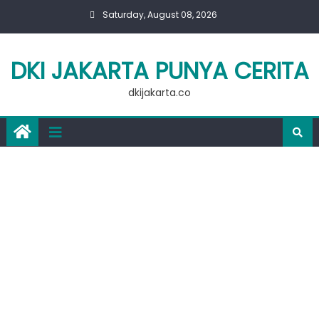
Skip
Saturday, August 08, 2026
to
content
DKI JAKARTA PUNYA CERITA
dkijakarta.co