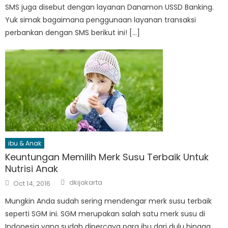
SMS juga disebut dengan layanan Danamon USSD Banking.
Yuk simak bagaimana penggunaan layanan transaksi
perbankan dengan SMS berikut ini! […]
ibu & Anak
Keuntungan Memilih Merk Susu Terbaik Untuk
Nutrisi Anak
Author
Posted
dkijakarta
Oct 14, 2016
on
Mungkin Anda sudah sering mendengar merk susu terbaik
seperti SGM ini. SGM merupakan salah satu merk susu di
Indonesia yang sudah dipercaya para ibu dari dulu hingga