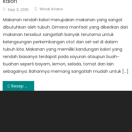
kalori
Author
Posted
Windi Ariska
Sep 3, 2015
on
Makanan rendah kalori merupakan makanan yang sangat
dibutuhkan oleh tubuh. Dimana manfaat yang diberikan dari
makanan tersebut sangatlah banyak terutama untuk
kelangsungan perkembangan otot dan sel-sel di dalam
tubuh kita. Makanan yang memiliki kandungan kalori yang
rendah biasanya terdapat pada sayuran ataupun buah-
buahan seperti bayam, lemon, selada, tomat dan lain
sebagainya. Bahannya memang sangatlah mudah untuk […]
Post
Resep Makanan Enak
navigation