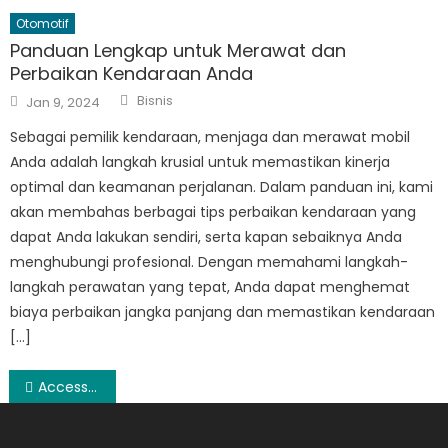
Otomotif
Panduan Lengkap untuk Merawat dan
Perbaikan Kendaraan Anda
Author
Posted
Bisnis
Jan 9, 2024
on
Sebagai pemilik kendaraan, menjaga dan merawat mobil
Anda adalah langkah krusial untuk memastikan kinerja
optimal dan keamanan perjalanan. Dalam panduan ini, kami
akan membahas berbagai tips perbaikan kendaraan yang
dapat Anda lakukan sendiri, serta kapan sebaiknya Anda
menghubungi profesional. Dengan memahami langkah-
langkah perawatan yang tepat, Anda dapat menghemat
biaya perbaikan jangka panjang dan memastikan kendaraan
[…]
Post
Accessories Mobil Audio
navigation