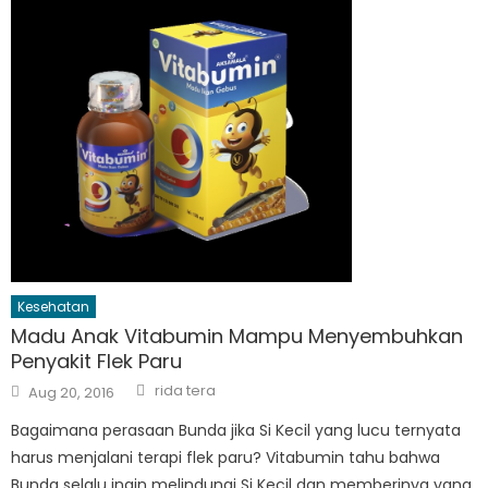
Kesehatan
Madu Anak Vitabumin Mampu Menyembuhkan
Penyakit Flek Paru
Author
Posted
rida tera
Aug 20, 2016
on
Bagaimana perasaan Bunda jika Si Kecil yang lucu ternyata
harus menjalani terapi flek paru? Vitabumin tahu bahwa
Bunda selalu ingin melindungi Si Kecil dan memberinya yang