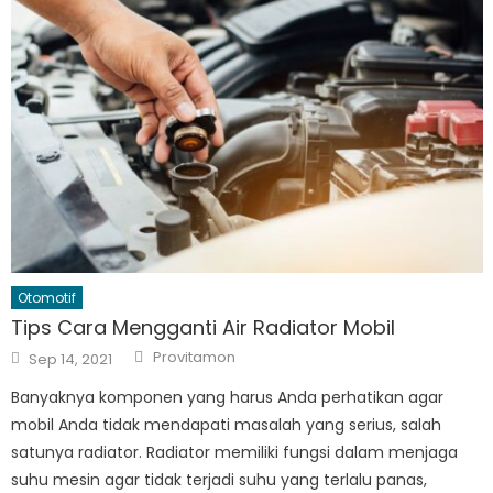
Otomotif
Tips Cara Mengganti Air Radiator Mobil
Author
Posted
Provitamon
Sep 14, 2021
on
Banyaknya komponen yang harus Anda perhatikan agar
mobil Anda tidak mendapati masalah yang serius, salah
satunya radiator. Radiator memiliki fungsi dalam menjaga
suhu mesin agar tidak terjadi suhu yang terlalu panas,