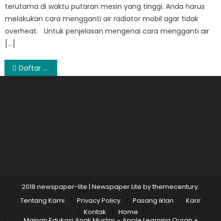
terutama di waktu putaran mesin yang tinggi. Anda harus
melakukan cara mengganti air radiator mobil agar tidak
overheat. Untuk penjelasan mengenai cara mengganti air
[…]
Post
Daftar Harga Mobil Terbaru
navigation
2018 newspaper-lite
|
Newspaper Lite by
themecentury
.
Tentang Kami
Privacy Policy
Pasang iklan
Karir
Kontak
Home
Mainan Edukasi Anak Muslim – Apple Learning Quran +