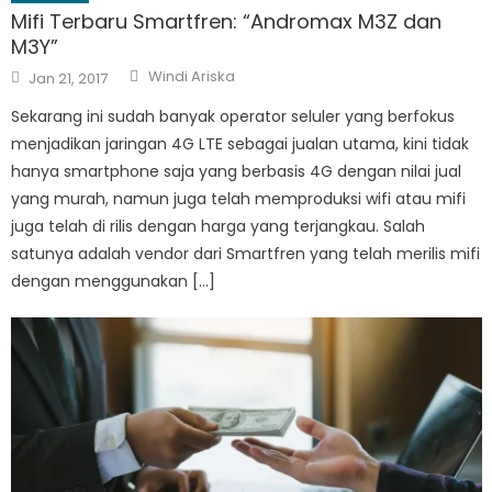
Mifi Terbaru Smartfren: “Andromax M3Z dan
M3Y”
Author
Posted
Windi Ariska
Jan 21, 2017
on
Sekarang ini sudah banyak operator seluler yang berfokus
menjadikan jaringan 4G LTE sebagai jualan utama, kini tidak
hanya smartphone saja yang berbasis 4G dengan nilai jual
yang murah, namun juga telah memproduksi wifi atau mifi
juga telah di rilis dengan harga yang terjangkau. Salah
satunya adalah vendor dari Smartfren yang telah merilis mifi
dengan menggunakan […]