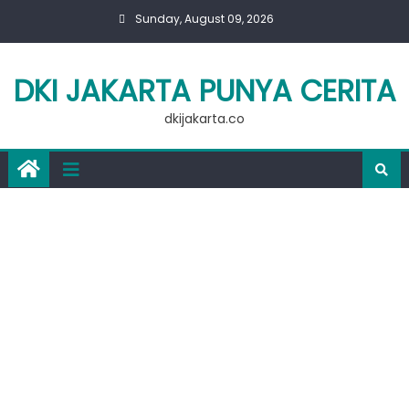
Skip
Sunday, August 09, 2026
to
content
DKI JAKARTA PUNYA CERITA
dkijakarta.co