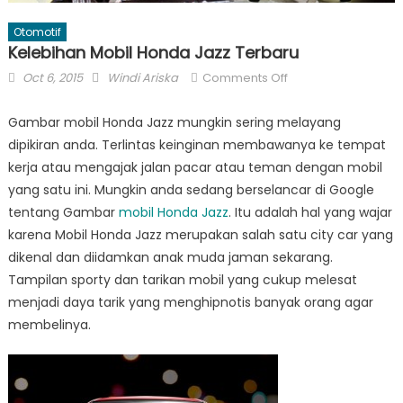
Otomotif
Kelebihan Mobil Honda Jazz Terbaru
Posted
Author
on
Oct 6, 2015
Windi Ariska
Comments Off
on
Kelebihan
Mobil
Gambar mobil Honda Jazz mungkin sering melayang
Honda
dipikiran anda. Terlintas keinginan membawanya ke tempat
Jazz
kerja atau mengajak jalan pacar atau teman dengan mobil
Terbaru
yang satu ini. Mungkin anda sedang berselancar di Google
tentang Gambar
mobil Honda Jazz
. Itu adalah hal yang wajar
karena Mobil Honda Jazz merupakan salah satu city car yang
dikenal dan diidamkan anak muda jaman sekarang.
Tampilan sporty dan tarikan mobil yang cukup melesat
menjadi daya tarik yang menghipnotis banyak orang agar
membelinya.