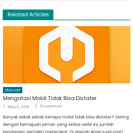
Related Articles
Otomotif
Mengatasi Mobil Tidak Bisa Distater
Author
Posted
Provitamon
May 8, 2018
on
Banyak sekali sebab kenapa mobil tidak bisa distater? Seiring
dengan kemajuan jaman yang serba-serbi ini, jumlah
kendaraan semakin meningkat. Di daerah Anda juga pasti