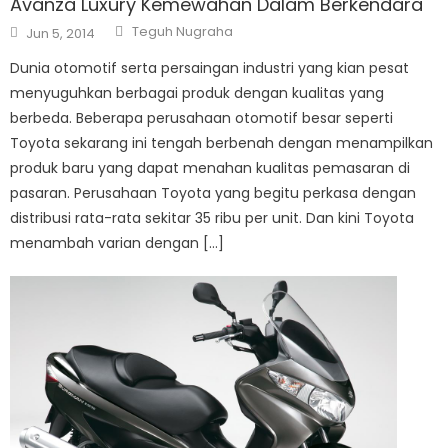
Avanza Luxury Kemewahan Dalam Berkendara
Author
Posted
Teguh Nugraha
Jun 5, 2014
on
Dunia otomotif serta persaingan industri yang kian pesat
menyuguhkan berbagai produk dengan kualitas yang
berbeda. Beberapa perusahaan otomotif besar seperti
Toyota sekarang ini tengah berbenah dengan menampilkan
produk baru yang dapat menahan kualitas pemasaran di
pasaran. Perusahaan Toyota yang begitu perkasa dengan
distribusi rata-rata sekitar 35 ribu per unit. Dan kini Toyota
menambah varian dengan […]