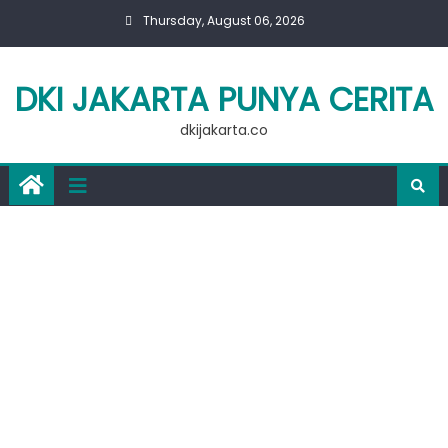
Skip
Thursday, August 06, 2026
to
content
DKI JAKARTA PUNYA CERITA
dkijakarta.co