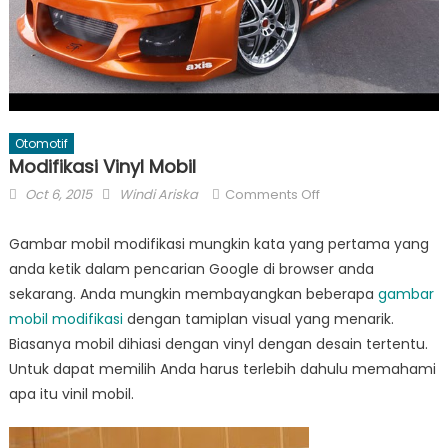
Otomotif
Modifikasi Vinyl Mobil
Posted
Author
on
Oct 6, 2015
Windi Ariska
Comments Off
on
Modifikasi
Vinyl
Gambar mobil modifikasi mungkin kata yang pertama yang
Mobil
anda ketik dalam pencarian Google di browser anda
sekarang. Anda mungkin membayangkan beberapa
gambar
mobil modifikasi
dengan tamiplan visual yang menarik.
Biasanya mobil dihiasi dengan vinyl dengan desain tertentu.
Untuk dapat memilih Anda harus terlebih dahulu memahami
apa itu vinil mobil.