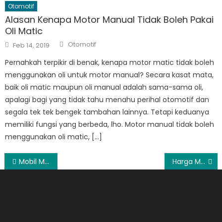
Otomotif
Alasan Kenapa Motor Manual Tidak Boleh Pakai
Oli Matic
Author
Posted
Otomotif
Feb 14, 2019
on
Pernahkah terpikir di benak, kenapa motor matic tidak boleh
menggunakan oli untuk motor manual? Secara kasat mata,
baik oli matic maupun oli manual adalah sama-sama oli,
apalagi bagi yang tidak tahu menahu perihal otomotif dan
segala tek tek bengek tambahan lainnya. Tetapi keduanya
memiliki fungsi yang berbeda, lho. Motor manual tidak boleh
menggunakan oli matic, […]
Post
Mobil Modifikasi Masa Kini
Harga Mobil Ayla Terbaru
navigation