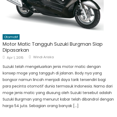
Otomotif
Motor Matic Tangguh Suzuki Burgman Siap
Dipasarkan
Author
Posted
Windi Ariska
Apr 1, 2015
on
Suzuki telah mengeluarkan jenis motor matic dengan
konsep moge yang tangguh di jalanan. Body nya yang
bongsor namun lincah menjadi daya tarik tersendiri bagi
para pecinta otomotif dunia termasuk Indonesia. Nama dari
moge jenis matic yang diusung oleh Suzuki tersebut adalah
Suzuki Burgman yang menurut kabar telah dibandrol dengan
harga 54 juta. Sebagian orang banyak […]