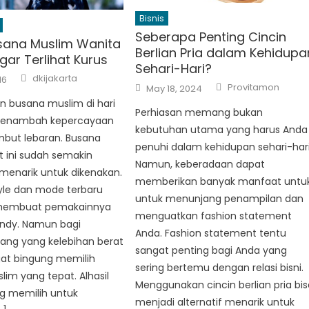
Bisnis
Seberapa Penting Cincin
ana Muslim Wanita
Berlian Pria dalam Kehidupa
ar Terlihat Kurus
Sehari-Hari?
Author
dkijakarta
16
Author
Posted
Provitamon
May 18, 2024
on
 busana muslim di hari
Perhiasan memang bukan
 menambah kepercayaan
kebutuhan utama yang harus Anda
mbut lebaran. Busana
penuhi dalam kehidupan sehari-hari
 ini sudah semakin
Namun, keberadaan dapat
 menarik untuk dikenakan.
memberikan banyak manfaat untu
yle dan mode terbaru
untuk menunjang penampilan dan
 membuat pemakainnya
menguatkan fashion statement
endy. Namun bagi
Anda. Fashion statement tentu
ang yang kelebihan berat
sangat penting bagi Anda yang
at bingung memilih
sering bertemu dengan relasi bisni.
im yang tepat. Alhasil
Menggunakan cincin berlian pria bis
g memilih untuk
menjadi alternatif menarik untuk