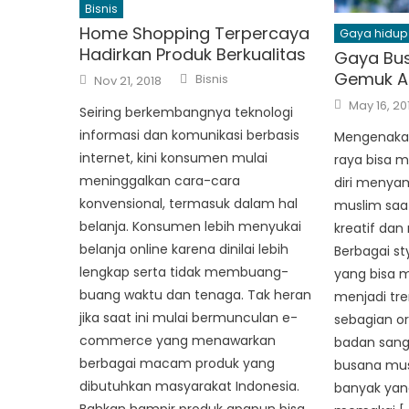
Bisnis
Home Shopping Terpercaya
Gaya hidup
Hadirkan Produk Berkualitas
Gaya Bus
Author
Posted
Gemuk Ag
Bisnis
Nov 21, 2018
on
Posted
May 16, 20
Seiring berkembangnya teknologi
on
informasi dan komunikasi berbasis
Mengenakan
internet, kini konsumen mulai
raya bisa
meninggalkan cara-cara
diri menya
konvensional, termasuk dalam hal
muslim saat
belanja. Konsumen lebih menyukai
kreatif dan
belanja online karena dinilai lebih
Berbagai st
lengkap serta tidak membuang-
yang bisa
buang waktu dan tenaga. Tak heran
menjadi tr
jika saat ini mulai bermunculan e-
sebagian or
commerce yang menawarkan
badan sang
berbagai macam produk yang
busana musl
dibutuhkan masyarakat Indonesia.
banyak yan