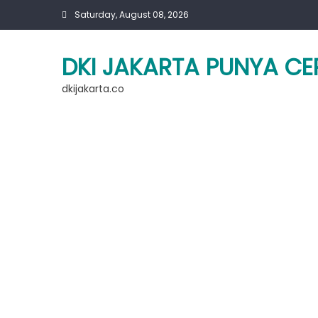
Skip
Saturday, August 08, 2026
to
content
DKI JAKARTA PUNYA CE
dkijakarta.co