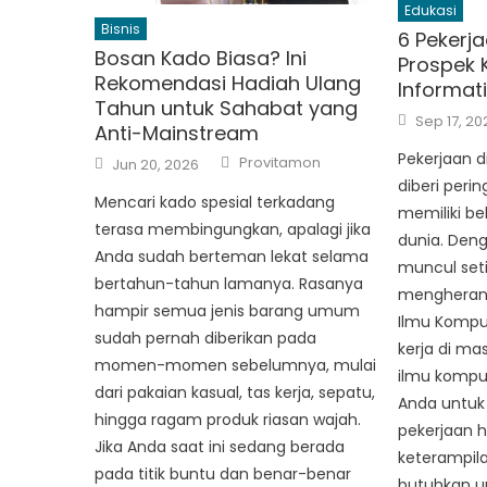
Edukasi
Bisnis
6 Pekerj
Bosan Kado Biasa? Ini
Prospek K
Rekomendasi Hadiah Ulang
Informat
Tahun untuk Sahabat yang
Posted
Sep 17, 20
Anti-Mainstream
on
Author
Pekerjaan d
Posted
Provitamon
Jun 20, 2026
on
diberi peri
Mencari kado spesial terkadang
memiliki beb
terasa membingungkan, apalagi jika
dunia. Deng
Anda sudah berteman lekat selama
muncul seti
bertahun-tahun lamanya. Rasanya
mengheran
hampir semua jenis barang umum
Ilmu Kompu
sudah pernah diberikan pada
kerja di ma
momen-momen sebelumnya, mulai
ilmu kompu
dari pakaian kasual, tas kerja, sepatu,
Anda untuk
hingga ragam produk riasan wajah.
pekerjaan h
Jika Anda saat ini sedang berada
keterampil
pada titik buntu dan benar-benar
butuhkan u