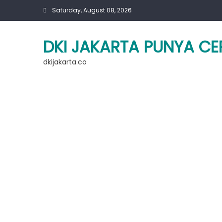
Skip
Saturday, August 08, 2026
to
content
DKI JAKARTA PUNYA CE
dkijakarta.co