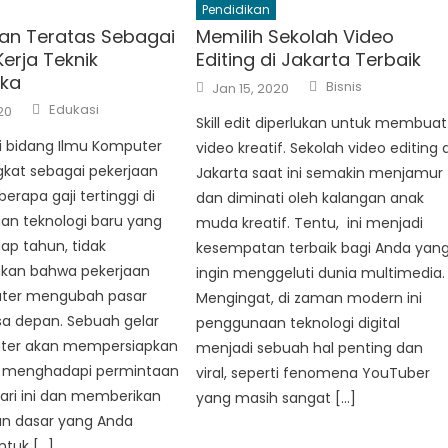
Pendidikan
aan Teratas Sebagai
Memilih Sekolah Video
erja Teknik
Editing di Jakarta Terbaik
ika
Author
Posted
Bisnis
Jan 15, 2020
on
Author
Edukasi
20
Skill edit diperlukan untuk membuat
i bidang Ilmu Komputer
video kreatif. Sekolah video editing d
ngkat sebagai pekerjaan
Jakarta saat ini semakin menjamur
erapa gaji tertinggi di
dan diminati oleh kalangan anak
an teknologi baru yang
muda kreatif. Tentu, ini menjadi
ap tahun, tidak
kesempatan terbaik bagi Anda yan
kan bahwa pekerjaan
ingin menggeluti dunia multimedia.
ter mengubah pasar
Mengingat, di zaman modern ini
sa depan. Sebuah gelar
penggunaan teknologi digital
ter akan mempersiapkan
menjadi sebuah hal penting dan
 menghadapi permintaan
viral, seperti fenomena YouTuber
ari ini dan memberikan
yang masih sangat […]
an dasar yang Anda
ntuk […]