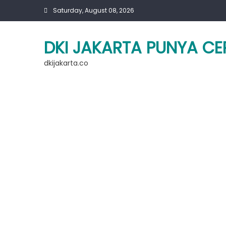
Skip
Saturday, August 08, 2026
to
content
DKI JAKARTA PUNYA CE
dkijakarta.co