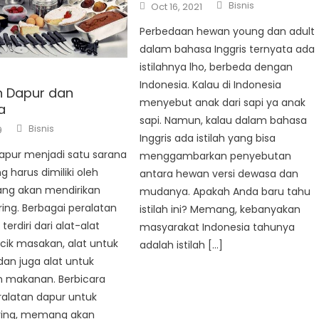
Author
Posted
Bisnis
Oct 16, 2021
on
Perbedaan hewan young dan adult
dalam bahasa Inggris ternyata ada
istilahnya lho, berbeda dengan
Indonesia. Kalau di Indonesia
n Dapur dan
menyebut anak dari sapi ya anak
a
sapi. Namun, kalau dalam bahasa
Author
Bisnis
9
Inggris ada istilah yang bisa
apur menjadi satu sarana
menggambarkan penyebutan
g harus dimiliki oleh
antara hewan versi dewasa dan
ang akan mendirikan
mudanya. Apakah Anda baru tahu
ing. Berbagai peralatan
istilah ini? Memang, kebanyakan
 terdiri dari alat-alat
masyarakat Indonesia tahunya
cik masakan, alat untuk
adalah istilah […]
an juga alat untuk
makanan. Berbicara
ralatan dapur untuk
ring, memang akan