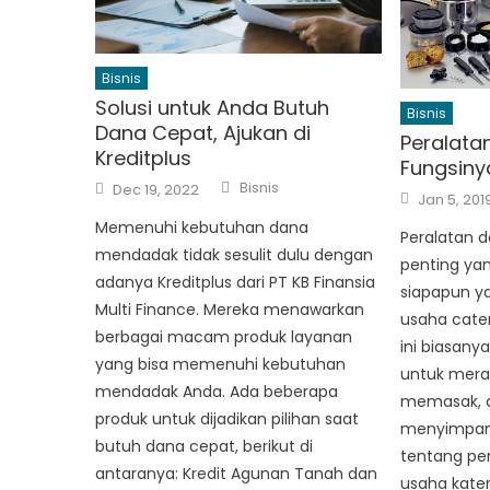
Bisnis
Solusi untuk Anda Butuh
Bisnis
Dana Cepat, Ajukan di
Peralata
Kreditplus
Fungsiny
Author
Posted
Bisnis
Dec 19, 2022
Posted
on
Jan 5, 201
on
Memenuhi kebutuhan dana
Peralatan d
mendadak tidak sesulit dulu dengan
penting yan
adanya Kreditplus dari PT KB Finansia
siapapun y
Multi Finance. Mereka menawarkan
usaha cater
berbagai macam produk layanan
ini biasanya
yang bisa memenuhi kebutuhan
untuk mera
mendadak Anda. Ada beberapa
memasak, d
produk untuk dijadikan pilihan saat
menyimpan 
butuh dana cepat, berikut di
tentang pe
antaranya: Kredit Agunan Tanah dan
usaha kate