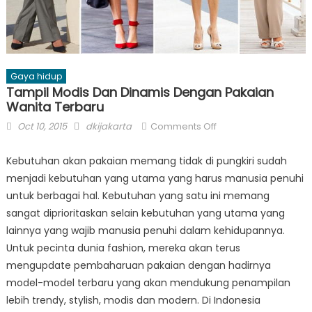
Gaya hidup
Tampil Modis Dan Dinamis Dengan Pakaian
Wanita Terbaru
Posted
Author
on
Oct 10, 2015
dkijakarta
Comments Off
on
Tampil
Modis
Kebutuhan akan pakaian memang tidak di pungkiri sudah
Dan
menjadi kebutuhan yang utama yang harus manusia penuhi
Dinamis
untuk berbagai hal. Kebutuhan yang satu ini memang
Dengan
sangat diprioritaskan selain kebutuhan yang utama yang
Pakaian
lainnya yang wajib manusia penuhi dalam kehidupannya.
Wanita
Untuk pecinta dunia fashion, mereka akan terus
Terbaru
mengupdate pembaharuan pakaian dengan hadirnya
model-model terbaru yang akan mendukung penampilan
lebih trendy, stylish, modis dan modern. Di Indonesia