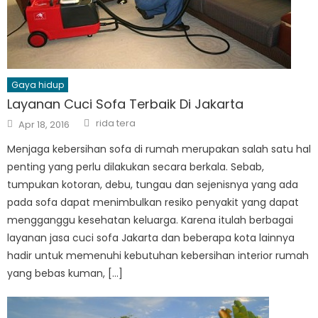
Gaya hidup
Layanan Cuci Sofa Terbaik Di Jakarta
Author
Posted
rida tera
Apr 18, 2016
on
Menjaga kebersihan sofa di rumah merupakan salah satu hal
penting yang perlu dilakukan secara berkala. Sebab,
tumpukan kotoran, debu, tungau dan sejenisnya yang ada
pada sofa dapat menimbulkan resiko penyakit yang dapat
mengganggu kesehatan keluarga. Karena itulah berbagai
layanan jasa cuci sofa Jakarta dan beberapa kota lainnya
hadir untuk memenuhi kebutuhan kebersihan interior rumah
yang bebas kuman, […]