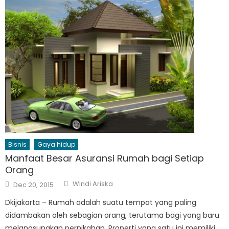
Bisnis
Gaya hidup
Manfaat Besar Asuransi Rumah bagi Setiap
Orang
Author
Posted
Windi Ariska
Dec 20, 2015
on
Dkijakarta – Rumah adalah suatu tempat yang paling
didambakan oleh sebagian orang, terutama bagi yang baru
melangsungkan pernikahan. Properti yang satu ini memiliki