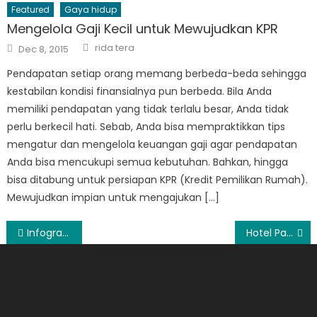
Featured
Gaya hidup
Mengelola Gaji Kecil untuk Mewujudkan KPR
Author
Posted
rida tera
Dec 8, 2015
on
Pendapatan setiap orang memang berbeda-beda sehingga
kestabilan kondisi finansialnya pun berbeda. Bila Anda
memiliki pendapatan yang tidak terlalu besar, Anda tidak
perlu berkecil hati. Sebab, Anda bisa mempraktikkan tips
mengatur dan mengelola keuangan gaji agar pendapatan
Anda bisa mencukupi semua kebutuhan. Bahkan, hingga
bisa ditabung untuk persiapan KPR (Kredit Pemilikan Rumah).
Mewujudkan impian untuk mengajukan […]
Post
Infographic Rumah dot com
Hotel Paseban, Hotel Kelas Melati di Garut
navigation