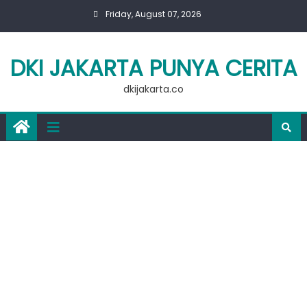
Skip
Friday, August 07, 2026
to
content
DKI JAKARTA PUNYA CERITA
dkijakarta.co