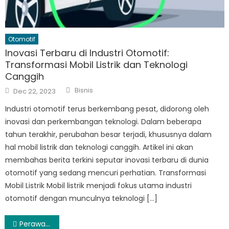
Otomotif
Inovasi Terbaru di Industri Otomotif:
Transformasi Mobil Listrik dan Teknologi
Canggih
Author
Posted
Bisnis
Dec 22, 2023
on
Industri otomotif terus berkembang pesat, didorong oleh
inovasi dan perkembangan teknologi. Dalam beberapa
tahun terakhir, perubahan besar terjadi, khususnya dalam
hal mobil listrik dan teknologi canggih. Artikel ini akan
membahas berita terkini seputar inovasi terbaru di dunia
otomotif yang sedang mencuri perhatian. Transformasi
Mobil Listrik Mobil listrik menjadi fokus utama industri
otomotif dengan munculnya teknologi […]
Post
Perawatan Kulit Wajah Dengan Buah-Buahan