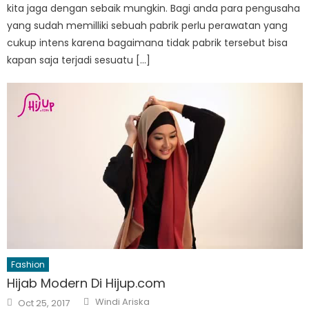
kita jaga dengan sebaik mungkin. Bagi anda para pengusaha
yang sudah memilliki sebuah pabrik perlu perawatan yang
cukup intens karena bagaimana tidak pabrik tersebut bisa
kapan saja terjadi sesuatu […]
Fashion
Hijab Modern Di Hijup.com
Author
Posted
Windi Ariska
Oct 25, 2017
on