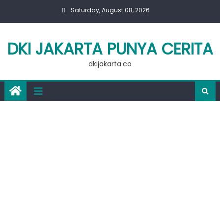
Skip
Saturday, August 08, 2026
to
content
DKI JAKARTA PUNYA CERITA
dkijakarta.co