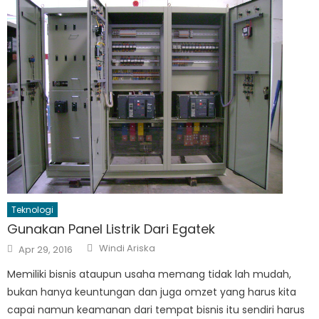
Teknologi
Gunakan Panel Listrik Dari Egatek
Author
Posted
Windi Ariska
Apr 29, 2016
on
Memiliki bisnis ataupun usaha memang tidak lah mudah,
bukan hanya keuntungan dan juga omzet yang harus kita
capai namun keamanan dari tempat bisnis itu sendiri harus