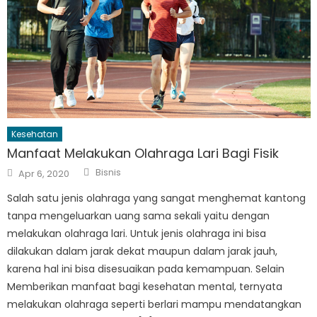
Kesehatan
Manfaat Melakukan Olahraga Lari Bagi Fisik
Author
Posted
Bisnis
Apr 6, 2020
on
Salah satu jenis olahraga yang sangat menghemat kantong
tanpa mengeluarkan uang sama sekali yaitu dengan
melakukan olahraga lari. Untuk jenis olahraga ini bisa
dilakukan dalam jarak dekat maupun dalam jarak jauh,
karena hal ini bisa disesuaikan pada kemampuan. Selain
Memberikan manfaat bagi kesehatan mental, ternyata
melakukan olahraga seperti berlari mampu mendatangkan