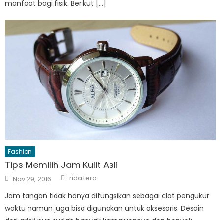
manfaat bagi fisik. Berikut […]
Fashion
Tips Memilih Jam Kulit Asli
Author
Posted
rida tera
Nov 29, 2016
on
Jam tangan tidak hanya difungsikan sebagai alat pengukur
waktu namun juga bisa digunakan untuk aksesoris. Desain