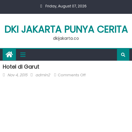
Skip
Friday, August 07, 2026
to
content
DKI JAKARTA PUNYA CERITA
dkijakarta.co
Hotel di Garut
Posted
Author
on
Nov 4, 2015
admin2
Comments Off
on
Hotel
di
Garut