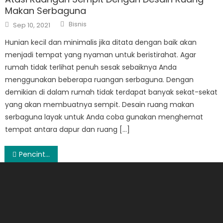
Makan Serbaguna
Author
Posted
Bisnis
Sep 10, 2021
on
Hunian kecil dan minimalis jika ditata dengan baik akan
menjadi tempat yang nyaman untuk beristirahat. Agar
rumah tidak terlihat penuh sesak sebaiknya Anda
menggunakan beberapa ruangan serbaguna. Dengan
demikian di dalam rumah tidak terdapat banyak sekat-sekat
yang akan membuatnya sempit. Desain ruang makan
serbaguna layak untuk Anda coba gunakan menghemat
tempat antara dapur dan ruang […]
Post
Pencinta Warna Putih, Ini Sepatu Bola Baru Adidas Untuk Anda
navigation