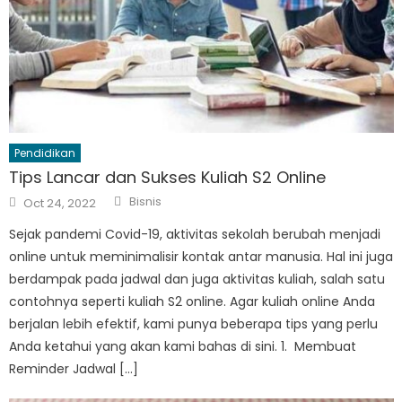
Pendidikan
Tips Lancar dan Sukses Kuliah S2 Online
Author
Posted
Bisnis
Oct 24, 2022
on
Sejak pandemi Covid-19, aktivitas sekolah berubah menjadi
online untuk meminimalisir kontak antar manusia. Hal ini juga
berdampak pada jadwal dan juga aktivitas kuliah, salah satu
contohnya seperti kuliah S2 online. Agar kuliah online Anda
berjalan lebih efektif, kami punya beberapa tips yang perlu
Anda ketahui yang akan kami bahas di sini. 1. Membuat
Reminder Jadwal […]