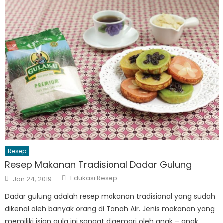
Resep
Resep Makanan Tradisional Dadar Gulung
Author
Posted
Edukasi Resep
Jan 24, 2019
on
Dadar gulung adalah resep makanan tradisional yang sudah
dikenal oleh banyak orang di Tanah Air. Jenis makanan yang
memiliki isian gula ini sangat digemari oleh anak – anak