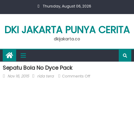
Skip
Thursday, August 06, 2026
to
content
DKI JAKARTA PUNYA CERITA
dkijakarta.co
Sepatu Bola No Dyce Pack
Posted
Author
on
Nov 16, 2015
rida tera
Comments Off
on
Sepatu
Bola
No
Dyce
Pack