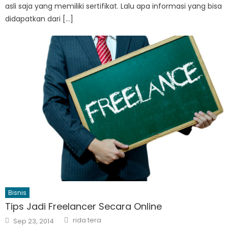
asli saja yang memiliki sertifikat. Lalu apa informasi yang bisa
didapatkan dari […]
Bisnis
Tips Jadi Freelancer Secara Online
Author
Posted
rida tera
Sep 23, 2014
on