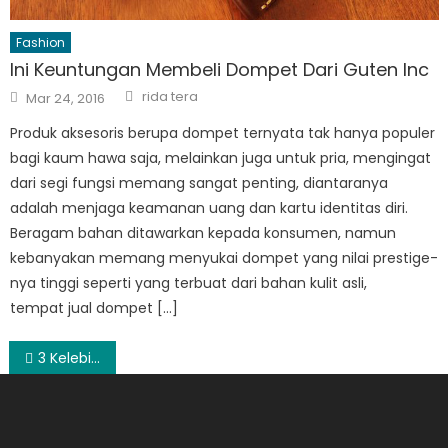
Fashion
Ini Keuntungan Membeli Dompet Dari Guten Inc
Author
Posted
rida tera
Mar 24, 2016
on
Produk aksesoris berupa dompet ternyata tak hanya populer
bagi kaum hawa saja, melainkan juga untuk pria, mengingat
dari segi fungsi memang sangat penting, diantaranya
adalah menjaga keamanan uang dan kartu identitas diri.
Beragam bahan ditawarkan kepada konsumen, namun
kebanyakan memang menyukai dompet yang nilai prestige-
nya tinggi seperti yang terbuat dari bahan kulit asli,
tempat jual dompet […]
Post
3 Kelebihan Produk Asuransi Mobil Total Loss Only
navigation