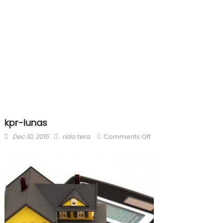
kpr-lunas
Posted
Author
on
Dec 10, 2015
rida tera
Comments Off
on
kpr-
lunas