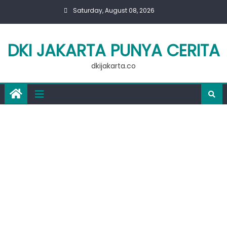
Skip
Saturday, August 08, 2026
to
content
DKI JAKARTA PUNYA CERITA
dkijakarta.co