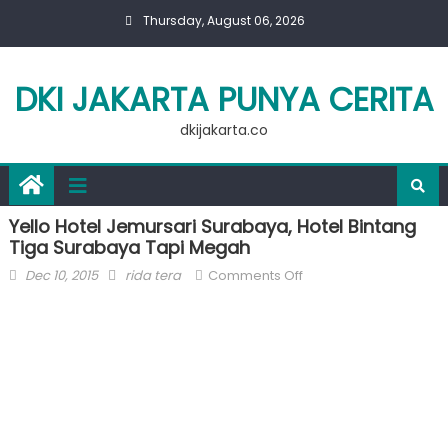
Skip
Thursday, August 06, 2026
to
content
DKI JAKARTA PUNYA CERITA
dkijakarta.co
Yello Hotel Jemursari Surabaya, Hotel Bintang
Tiga Surabaya Tapi Megah
Posted
Author
on
Dec 10, 2015
rida tera
Comments Off
on
Yello
Hotel
Jemursari
Surabaya,
Hotel
Bintang
Tiga