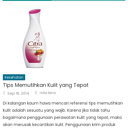
Kesehatan
Tips Memutihkan Kulit yang Tepat
Author
Posted
rida tera
Sep 18, 2014
on
Di kalangan kaum hawa mencari referensi tips memutihkan
kulit adalah sesuatu yang wajib. Karena jika tidak tahu
bagaimana penggunaan perawatan kulit yang tepat, maka
akan merusak kecantikan kulit. Penggunaan krim produk