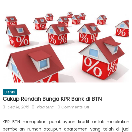
Bisnis
Cukup Rendah Bunga KPR Bank di BTN
Posted
Author
on
Dec 14, 2015
rida tera
Comments Off
on
Cukup
Rendah
KPR BTN merupakan pembiayaan kredit untuk melakukan
Bunga
pembelian rumah ataupun apartemen yang telah di jual