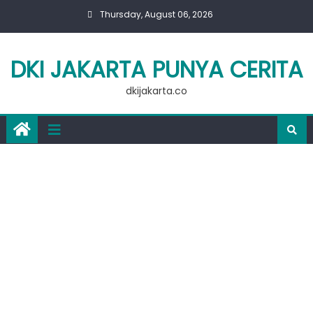
Skip
Thursday, August 06, 2026
to
content
DKI JAKARTA PUNYA CERITA
dkijakarta.co