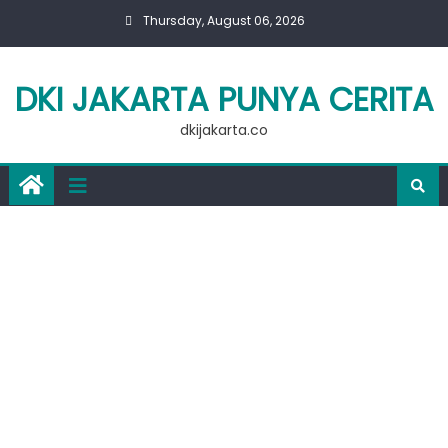
Skip
Thursday, August 06, 2026
to
content
DKI JAKARTA PUNYA CERITA
dkijakarta.co