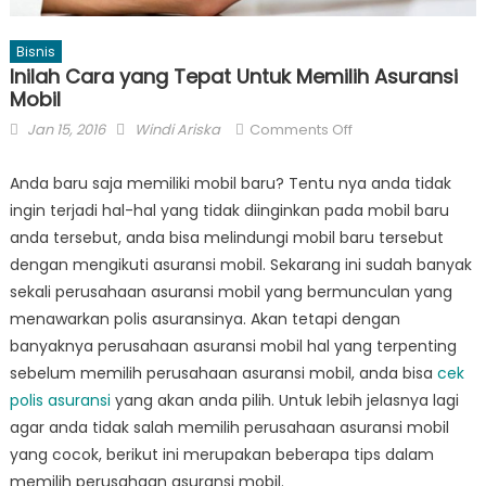
Bisnis
Inilah Cara yang Tepat Untuk Memilih Asuransi
Mobil
Posted
Author
on
Jan 15, 2016
Windi Ariska
Comments Off
on
Inilah
Cara
Anda baru saja memiliki mobil baru? Tentu nya anda tidak
yang
ingin terjadi hal-hal yang tidak diinginkan pada mobil baru
Tepat
anda tersebut, anda bisa melindungi mobil baru tersebut
Untuk
dengan mengikuti asuransi mobil. Sekarang ini sudah banyak
Memilih
sekali perusahaan asuransi mobil yang bermunculan yang
Asuransi
menawarkan polis asuransinya. Akan tetapi dengan
Mobil
banyaknya perusahaan asuransi mobil hal yang terpenting
sebelum memilih perusahaan asuransi mobil, anda bisa
cek
polis asuransi
yang akan anda pilih. Untuk lebih jelasnya lagi
agar anda tidak salah memilih perusahaan asuransi mobil
yang cocok, berikut ini merupakan beberapa tips dalam
memilih perusahaan asuransi mobil.