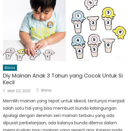
Bisnis
Diy Mainan Anak 3 Tahun yang Cocok Untuk Si
Kecil
Author
Posted
Bisnis
Mar 22, 2021
on
Memilih mainan yang tepat untuk sikecil, tentunya menjadi
salah satu hal yang bisa membuat bunda kebingungan.
Apalagi dengan deretan seri mainan terbaru yang ada
dipusat perbelanjaan, ada kalanya bunda dilema dalam
memutuskan mau mainan yang seperti apa. Karena pada