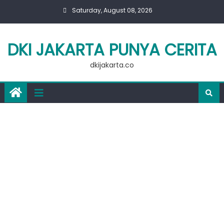
Skip
Saturday, August 08, 2026
to
content
DKI JAKARTA PUNYA CERITA
dkijakarta.co