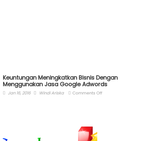
Keuntungan Meningkatkan Bisnis Dengan
Menggunakan Jasa Google Adwords
Posted
Author
on
Jan 16, 2016
Windi Ariska
Comments Off
on
Keuntungan
Meningkatkan
Bisnis
Dengan
Menggunakan
Jasa