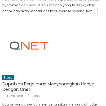
nyatanya tidak semua jenis mainan yang tersedia, akan
cocok dan akan membuat sikecil merasa senang. Nah […]
Bisnis
Dapatkan Perjalanan Menyenangkan Hanya
Dengan Qnet
Author
Posted
Bisnis
Jul 29, 2019
on
Liburan yang asyik dan menyenangkan memanglah tidak