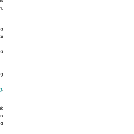
as
n,
ka
ai
ra
ng
g
,
ak
an
sa