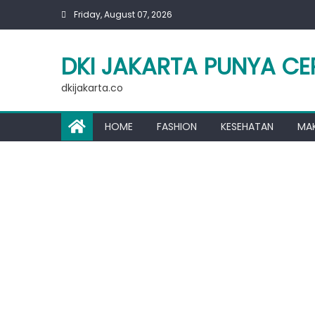
Skip
Friday, August 07, 2026
to
content
DKI JAKARTA PUNYA CE
dkijakarta.co
HOME
FASHION
KESEHATAN
MA