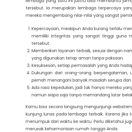
lembaga yang satu ini justru bisa membantu jam
tersebut. Ia merupakan lembaga terpercaya yan
mereka mengembang nilai-nilai yang sangat penting
Kepercayaan, meskipun Anda kurang terlalu me
memiliki integritas yang sangat tinggi guna 
tersebut.
Memberikan layanan terbaik, sesuai dengan nam
yang digunakan tetap aman tanpa paksaan.
Kesuksesan, setiap permasalah yang Anda hada
Dukungan dari orang-orang berpengalaman, 
pernah menangani banyak masalah serupa dan m
Ada rasa kepedulian, jadi tak hanya mereka y
namun siapa saja tanpa memandang latar bela
Kamu bisa secara langsung mengunjungi websiteny
kunjung lunas pada lembaga terbaik. Karena jika 
menumpuk dari waktu ke waktu. Perlu diketahui jug
merusak keharmonisan rumah tangga Anda.