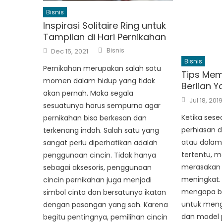
Bisnis
Inspirasi Solitaire Ring untuk
Tampilan di Hari Pernikahan
Author
Posted
Bisnis
Dec 15, 2021
on
Bisnis
Pernikahan merupakan salah satu
Tips Mem
momen dalam hidup yang tidak
Berlian 
akan pernah. Maka segala
Posted
Jul 18, 201
on
sesuatunya harus sempurna agar
Ketika ses
pernikahan bisa berkesan dan
perhiasan 
terkenang indah. Salah satu yang
atau dala
sangat perlu diperhatikan adalah
tertentu, 
penggunaan cincin. Tidak hanya
merasakan 
sebagai aksesoris, penggunaan
meningkat. 
cincin pernikahan juga menjadi
mengapa b
simbol cinta dan bersatunya ikatan
untuk meng
dengan pasangan yang sah. Karena
dan model 
begitu pentingnya, pemilihan cincin