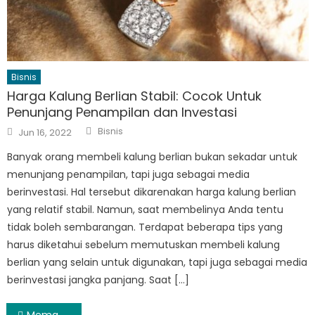
Bisnis
Harga Kalung Berlian Stabil: Cocok Untuk
Penunjang Penampilan dan Investasi
Author
Posted
Bisnis
Jun 16, 2022
on
Banyak orang membeli kalung berlian bukan sekadar untuk
menunjang penampilan, tapi juga sebagai media
berinvestasi. Hal tersebut dikarenakan harga kalung berlian
yang relatif stabil. Namun, saat membelinya Anda tentu
tidak boleh sembarangan. Terdapat beberapa tips yang
harus diketahui sebelum memutuskan membeli kalung
berlian yang selain untuk digunakan, tapi juga sebagai media
berinvestasi jangka panjang. Saat […]
Memahami Tentang Google Adwords Untuk Iklan