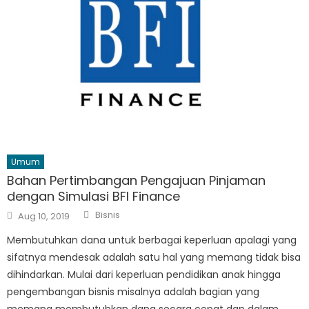
Umum
Bahan Pertimbangan Pengajuan Pinjaman
dengan Simulasi BFI Finance
Author
Posted
Bisnis
Aug 10, 2019
on
Membutuhkan dana untuk berbagai keperluan apalagi yang
sifatnya mendesak adalah satu hal yang memang tidak bisa
dihindarkan. Mulai dari keperluan pendidikan anak hingga
pengembangan bisnis misalnya adalah bagian yang
memang membutuhkan dana secara cepat dan dalam