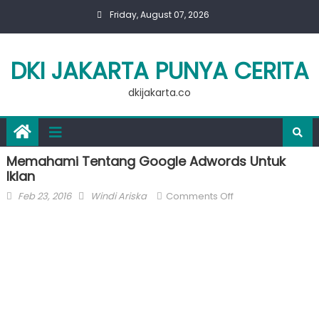
Skip
Friday, August 07, 2026
to
content
DKI JAKARTA PUNYA CERITA
dkijakarta.co
Memahami Tentang Google Adwords Untuk
Iklan
Posted
Author
on
Feb 23, 2016
Windi Ariska
Comments Off
on
Memahami
Tentang
Google
Adwords
Untuk
Iklan