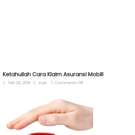
Ketahuilah Cara Klaim Asuransi Mobill
Posted
Author
on
Feb 25, 2016
Sule
Comments Off
on
Ketahuilah
Cara
Klaim
Asuransi
Mobill