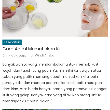
Kesehatan
Cara Alami Memutihkan Kulit
Author
Posted
Windi Ariska
Sep 25, 2015
on
Banyak wanita yang mendambakan untuk memiliki kulit
wajah dan tubuh yang putih. Ya, memiliki kulit wajah atau
tubuh yang putih memang dapat menjadikan kita lebih
percaya diri dan merapa penampilan lebih baik. meskipun
demikian, masih ada banyak orang yang percaya diri dengan
kulit yang gelap. Banyak cara yang dilakukan orang untuk
mendapat kulit putih. Salah […]