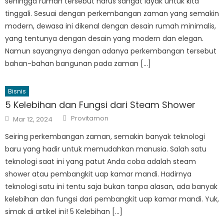
sehingga rumah tersebut harus sangat layak untuk kita
tinggali. Sesuai dengan perkembangan zaman yang semakin
modern, dewasa ini dikenal dengan desain rumah minimalis,
yang tentunya dengan desain yang modern dan elegan.
Namun sayangnya dengan adanya perkembangan tersebut
bahan-bahan bangunan pada zaman […]
Bisnis
5 Kelebihan dan Fungsi dari Steam Shower
Author
Posted
Provitamon
Mar 12, 2024
on
Seiring perkembangan zaman, semakin banyak teknologi
baru yang hadir untuk memudahkan manusia. Salah satu
teknologi saat ini yang patut Anda coba adalah steam
shower atau pembangkit uap kamar mandi. Hadirnya
teknologi satu ini tentu saja bukan tanpa alasan, ada banyak
kelebihan dan fungsi dari pembangkit uap kamar mandi. Yuk,
simak di artikel ini! 5 Kelebihan […]