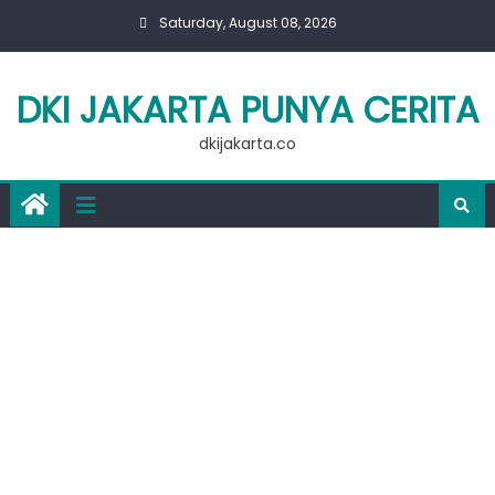
Skip
Saturday, August 08, 2026
to
content
DKI JAKARTA PUNYA CERITA
dkijakarta.co