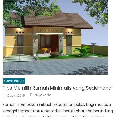
Gaya hidup
Tips Memilih Rumah Minimalis yang Sederhana
Author
Posted
dkijakarta
Oct 4, 2015
on
Rumah merupakan sebuah kebutuhan pokok bagi manusia
sebagai tempat untuk berteduh, beristirahat dan berlindung,