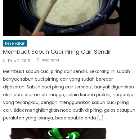
Kesehatan
Membuat Sabun Cuci Piring Cair Sendiri
Author
Posted
rida tera
Dec 2, 2015
on
Membuat sabun cuci piring cair sendiri. Sekarang ini sudah
banyak sabun cuci pirring cair yang sudah beredar
dipasaran. Sabun cuci piring cair tersebut banyak digunakan
oleh para ibu rumah tangga, selain karena praktis, harganya
yang terjangkau, dengan menggunakan sabun cuci piring
cair, tidak menghilangkan noda putih di piring, gelas ataupun
peralatan yang lainnya, beda apabila anda […]