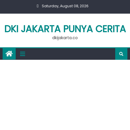
Skip
Saturday, August 08, 2026
to
content
DKI JAKARTA PUNYA CERITA
dkijakarta.co