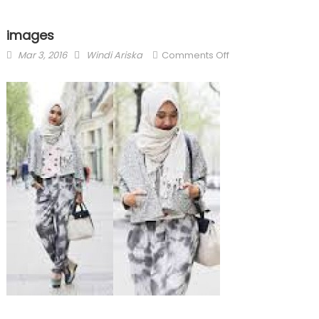
images
Posted
Author
on
Mar 3, 2016
Windi Ariska
Comments Off
on
images