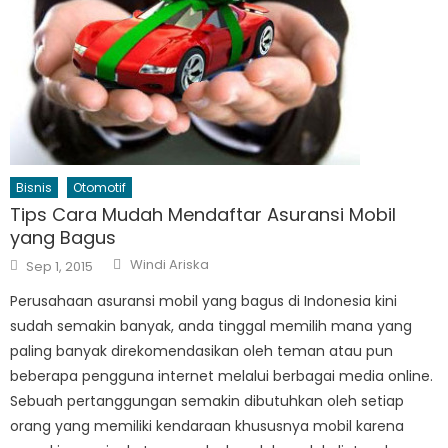
Bisnis
Otomotif
Tips Cara Mudah Mendaftar Asuransi Mobil
yang Bagus
Author
Posted
Windi Ariska
Sep 1, 2015
on
Perusahaan asuransi mobil yang bagus di Indonesia kini
sudah semakin banyak, anda tinggal memilih mana yang
paling banyak direkomendasikan oleh teman atau pun
beberapa pengguna internet melalui berbagai media online.
Sebuah pertanggungan semakin dibutuhkan oleh setiap
orang yang memiliki kendaraan khususnya mobil karena