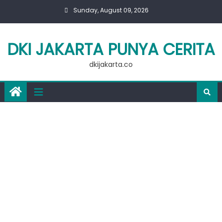
Skip
Sunday, August 09, 2026
to
content
DKI JAKARTA PUNYA CERITA
dkijakarta.co