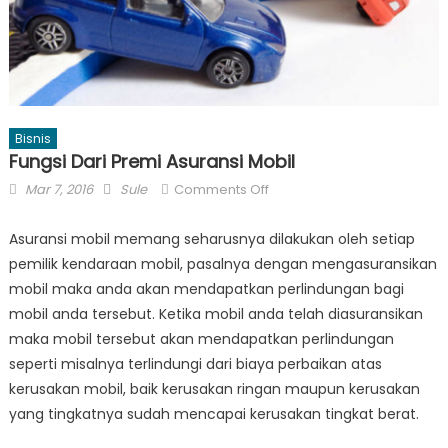
Bisnis
Fungsi Dari Premi Asuransi Mobil
Posted
Author
on
Mar 7, 2016
Sule
Comments Off
on
Fungsi
Dari
Asuransi mobil memang seharusnya dilakukan oleh setiap
Premi
pemilik kendaraan mobil, pasalnya dengan mengasuransikan
Asuransi
mobil maka anda akan mendapatkan perlindungan bagi
Mobil
mobil anda tersebut. Ketika mobil anda telah diasuransikan
maka mobil tersebut akan mendapatkan perlindungan
seperti misalnya terlindungi dari biaya perbaikan atas
kerusakan mobil, baik kerusakan ringan maupun kerusakan
yang tingkatnya sudah mencapai kerusakan tingkat berat.