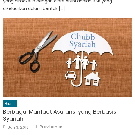
yang dimaksud dengan diare disini adalah BAB yang
dikeluarkan dalam bentuk […]
Bisnis
Berbagai Manfaat Asuransi yang Berbasis
Syariah
Author
Posted
Provitamon
Jan 3, 2018
on