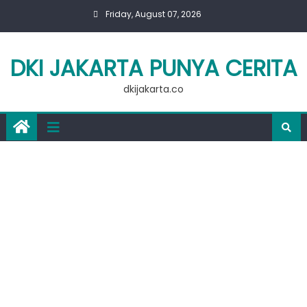
Skip
Friday, August 07, 2026
to
content
DKI JAKARTA PUNYA CERITA
dkijakarta.co