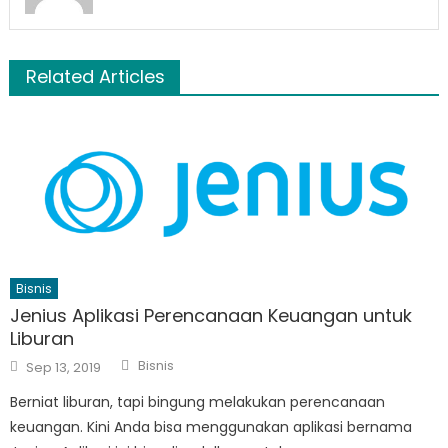
Related Articles
Bisnis
Jenius Aplikasi Perencanaan Keuangan untuk
Liburan
Author
Posted
Bisnis
Sep 13, 2019
on
Berniat liburan, tapi bingung melakukan perencanaan
keuangan. Kini Anda bisa menggunakan aplikasi bernama