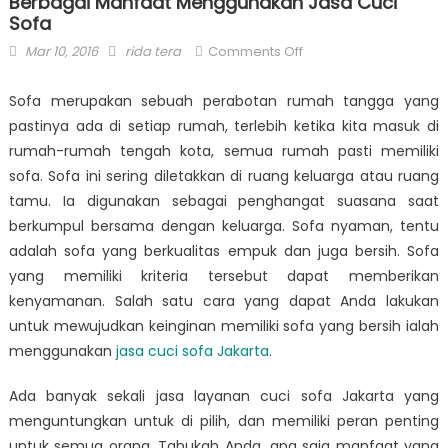
Berbagai Manfaat Menggunakan Jasa Cuci
Sofa
Posted
Author
on
Mar 10, 2016
rida tera
Comments Off
on
Berbagai
Manfaat
Sofa merupakan sebuah perabotan rumah tangga yang
Menggunakan
pastinya ada di setiap rumah, terlebih ketika kita masuk di
Jasa
rumah-rumah tengah kota, semua rumah pasti memiliki
Cuci
sofa. Sofa ini sering diletakkan di ruang keluarga atau ruang
Sofa
tamu. Ia digunakan sebagai penghangat suasana saat
berkumpul bersama dengan keluarga. Sofa nyaman, tentu
adalah sofa yang berkualitas empuk dan juga bersih. Sofa
yang memiliki kriteria tersebut dapat memberikan
kenyamanan. Salah satu cara yang dapat Anda lakukan
untuk mewujudkan keinginan memiliki sofa yang bersih ialah
menggunakan
jasa cuci sofa Jakarta
.
Ada banyak sekali jasa layanan cuci sofa Jakarta
yang
menguntungkan untuk di pilih, dan memiliki peran penting
untuk semua orang. Tahukah Anda, apa saja manfaat yang