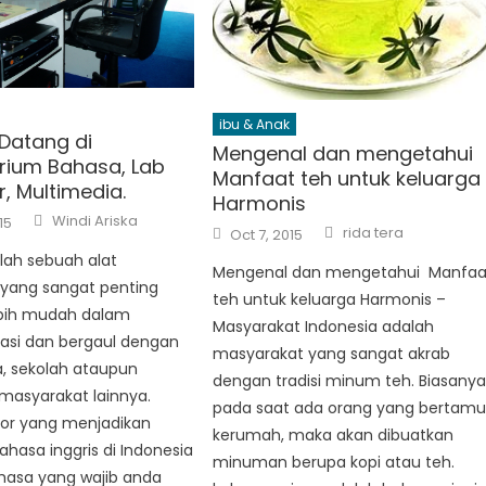
ibu & Anak
Datang di
Mengenal dan mengetahui
rium Bahasa, Lab
Manfaat teh untuk keluarga
, Multimedia.
Harmonis
Author
Windi Ariska
15
Author
Posted
rida tera
Oct 7, 2015
on
lah sebuah alat
Mengenal dan mengetahui Manfaa
 yang sangat penting
teh untuk keluarga Harmonis –
lebih mudah dalam
Masyarakat Indonesia adalah
asi dan bergaul dengan
masyarakat yang sangat akrab
, sekolah ataupun
dengan tradisi minum teh. Biasany
masyarakat lainnya.
pada saat ada orang yang bertam
tor yang menjadikan
kerumah, maka akan dibuatkan
hasa inggris di Indonesia
minuman berupa kopi atau teh.
hasa yang wajib anda