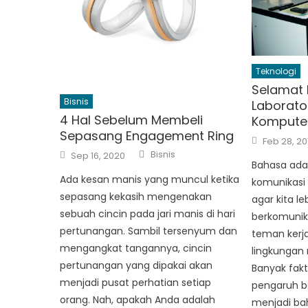
Teknologi
Selamat 
Bisnis
Laborato
4 Hal Sebelum Membeli
Komputer
Sepasang Engagement Ring
Posted
Feb 28, 20
on
Author
Posted
Bisnis
Sep 16, 2020
on
Bahasa ada
Ada kesan manis yang muncul ketika
komunikasi
sepasang kekasih mengenakan
agar kita 
sebuah cincin pada jari manis di hari
berkomunik
pertunangan. Sambil tersenyum dan
teman kerja
mengangkat tangannya, cincin
lingkungan 
pertunangan yang dipakai akan
Banyak fak
menjadi pusat perhatian setiap
pengaruh ba
orang. Nah, apakah Anda adalah
menjadi ba