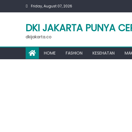
Skip
Friday, August 07, 2026
to
content
DKI JAKARTA PUNYA CE
dkijakarta.co
HOME
FASHION
KESEHATAN
MA