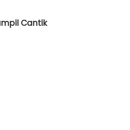
mpil Cantik
atan
l