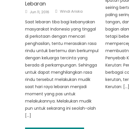
lipatan pad
Lebaran
seiring ber
Author
Posted
Windi Ariska
Jun 11, 2016
on
paling serin
Saat lebaran tiba bagi kebanyakan
tangan, dan
masyarakat Indonesia yang tinggal
bagian alam
di perkotaan dengan mencari
tetapi bebe
penghasilan, tentu merasakan rasa
mempercep
rindu untuk bertemu dan berkumpul
membuatnya 
dengan keluarga tercinta yang
Penyebab Ke
berada di perkampungan. Sehingga
Kerutan: P
untuk dapat menghilangkan rasa
berbagai c
rindu tersebut melakukan mudik
kerutan, t
saat hari raya lebaran menjadi
Kerutan: […
moment yang pas untuk
melakukannya. Melakukan mudik
pun untuk sekarang ini seolah-olah
[…]