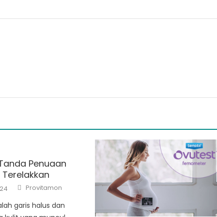
 Tanda Penuaan
 Terelakkan
Author
Provitamon
024
lah garis halus dan