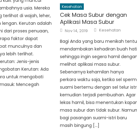
a kulit yang muncul
Kesehatan
tambahnya usia. Mereka
Cek Masa Subur dengan
g terlihat di wajah, leher,
Aplikasi Masa Subur
 lengan. Kerutan adalah
Author
Posted
Kesehatan
Nov 14, 2019
i dari proses penuaan,
on
rapa faktor dapat
Bagi Anda yang baru menikah tent
at munculnya dan
mendambakan kehadiran buah hat
lebih terlihat.
sehingga ingin segera hamil denga
rutan: Jenis-jenis
melihat aplikasi masa subur.
engobatan Kerutan: Ada
Sebenarnya kehamilan hanya
ara untuk mengobati
perkara waktu saja, ketika sel sper
ermasuk: Mencegah
suami bertemu dengan sel telur istr
]
kemudian terjadi pembuahan. Agar
lekas hamil, bisa menentukan kapa
masa subur dan tidak subur. Namun
bagi pasangan suami-istri baru
masih bingung […]