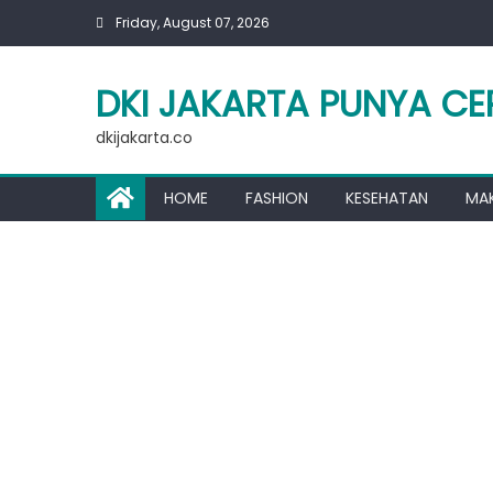
Skip
Friday, August 07, 2026
to
content
DKI JAKARTA PUNYA CE
dkijakarta.co
HOME
FASHION
KESEHATAN
MA