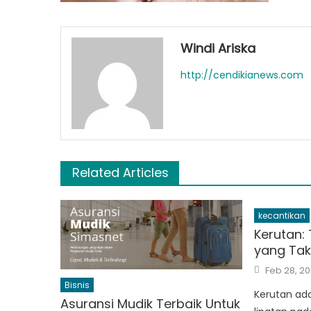
Windi Ariska
http://cendikianews.com
Related Articles
kecantikan
Kerutan:
yang Tak
Posted
Feb 28, 2
on
Bisnis
Kerutan ada
Asuransi Mudik Terbaik Untuk