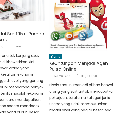
ai Sertifikat Rumah
Aman
Author
Bisnis
20
ona tak kunjung usai,
Bisnis
 di khawatirkan kini
Keuntungan Menjadi Agen
nyak orang yang
Pulsa Online
kesulitan ekonomi
Author
Posted
dkijakarta
Jul 29, 2015
on
ga di level yang genting
Bisnis saat ini menjadi pilihan banya
Hal ini mendorong banyak
orang yang sulit untuk mendapatk
terlilit masalah ekonomi
pekerjaan, terutama kategori jenis
ari cara mendapatkan
usaha yang tidak membutuhkan
ana secara mendadak
modal awal yang begitu besar. Ada
lah yang cukup besar,