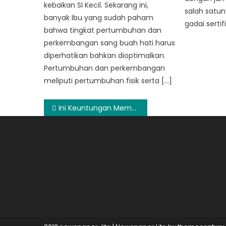
kebaikan SI Kecil. Sekarang ini,
salah satu
banyak Ibu yang sudah paham
gadai sertif
bahwa tingkat pertumbuhan dan
perkembangan sang buah hati harus
diperhatikan bahkan dioptimalkan.
Pertumbuhan dan perkembangan
meliputi pertumbuhan fisik serta […]
Post
Ini Keuntungan Membeli Dompet Dari Guten Inc
navigation