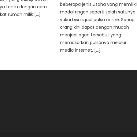
beberapa jenis usaha yang memiliki
nya tentu dengan cara
modal ringan seperti salah satunya
ikat rumah milik […]
yakni bisnis jual pulsa online. Setiap
orang kini dapat dengan mudah
menjadi agen tersebut yang
memasarkan pulsanya melalui
media internet. […]