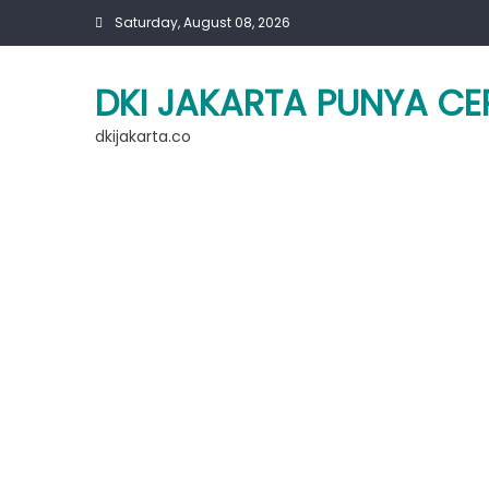
Skip
Saturday, August 08, 2026
to
content
DKI JAKARTA PUNYA CE
dkijakarta.co