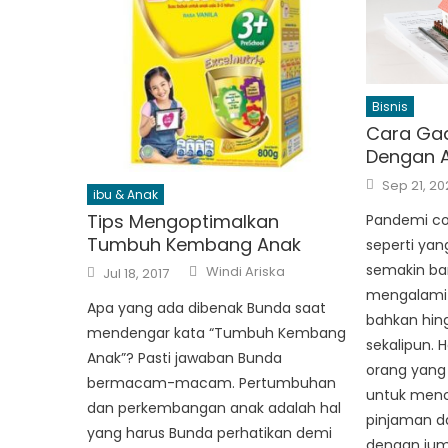
Bisnis
Cara Gad
Dengan 
Posted
Sep 21, 20
on
ibu & Anak
Tips Mengoptimalkan
Pandemi cor
Tumbuh Kembang Anak
seperti yang
Author
Posted
semakin ba
Windi Ariska
Jul 18, 2017
on
mengalami 
Apa yang ada dibenak Bunda saat
bahkan hing
mendengar kata “Tumbuh Kembang
sekalipun. 
Anak”? Pasti jawaban Bunda
orang yang 
bermacam-macam. Pertumbuhan
untuk menc
dan perkembangan anak adalah hal
pinjaman d
yang harus Bunda perhatikan demi
dengan jum