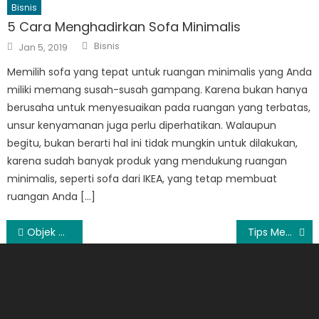
Bisnis
5 Cara Menghadirkan Sofa Minimalis
Author
Posted
Bisnis
Jan 5, 2019
on
Memilih sofa yang tepat untuk ruangan minimalis yang Anda
miliki memang susah-susah gampang. Karena bukan hanya
berusaha untuk menyesuaikan pada ruangan yang terbatas,
unsur kenyamanan juga perlu diperhatikan. Walaupun
begitu, bukan berarti hal ini tidak mungkin untuk dilakukan,
karena sudah banyak produk yang mendukung ruangan
minimalis, seperti sofa dari IKEA, yang tetap membuat
ruangan Anda […]
Post
Objek Wisata Papua – Wisata Bahari Raja Ampat
Tips Mengunjungi Tempat-tempat Wisata Terkenal di Turki
navigation