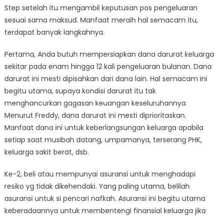
Step
setelah itu
mengambil keputusan
pos pengeluaran
sesuai sama
maksud
.
Manfaat
meraih
hal semacam itu
,
terdapat banyak
langkahnya.
Pertama, Anda
butuh
mempersiapkan
dana darurat keluarga
sekitar
pada
enam
hingga
12 kali pengeluaran bulanan. Dana
darurat ini
mesti
dipisahkan dari dana lain.
Hal semacam ini
begitu
utama
,
supaya
kondisi
darurat itu
tak
menghancurkan
gagasan
keuangan
keseluruhannya
.
Menurut Freddy, dana darurat ini
mesti
diprioritaskan
.
Manfaat
dana ini
untuk
keberlangsungan
keluarga
apabila
setiap saat
musibah datang,
umpamanya
,
terserang
PHK,
keluarga sakit berat,
dsb
.
Ke-2
,
beli
atau
mempunyai
asuransi
untuk
menghadapi
resiko
yg tidak
dikehendaki
.
Yang
paling utama
, belilah
asuransi
untuk
si pencari nafkah. Asuransi ini
begitu
utama
keberadaannya
untuk
membentengi finansial keluarga
jika