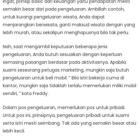
Ingat, prinsip
basic
dari keuangan
yaitu
pendapatan
mesti
semakin besar
dari pada
pengeluaran.
Ambillah
contoh,
untuk
kurangi
pengeluaran wisata, Anda
dapat
menjarangkan berwisata,
ganti
maksud
wisata dengan
yang
lebih murah, atau
sekalipun
menghapusnya
bila
tak perlu
.
Nah,
saat
mengambil keputusan
beberapa jenis
pengeluaran, Anda
butuh
sesuaikan
dengan
keperluan
semasing
pasangan
berdasar pada
aktivitasnya.
Apabila
suami
seseorang
petugas marketing,
mungkin saja
butuh
pengeluaran
untuk
beli
mobil. ”
Bila
istri bekerja
cuma
di
kantor,
mungkin saja
tidaklah terlalu
memerlukan
miliki
mobil
sendiri, ” kata Freddy.
Dalam pos pengeluaran,
memerlukan
pos
untuk
pribadi.
Untuk
pos ini, prinsipnya, pengeluaran pribadi
untuk
suami
serta
istri
mesti
seimbang.
Tak ada
yang
semakin besar
atau
lebih kecil.