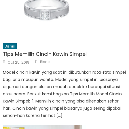
Bisnis
Tips Memilih Cincin Kawin Simpel
Author
Posted
Bisnis
Oct 25, 2019
on
Model cincin kawin yang saat ini dibutuhkan rata-rata simpel
bagi pria maupun wanita. Model yang simpel ini biasanya
digemari dengan alasan mudah cocok ke berbagai situasi
atau acara. Berikut kami bagikan Tips Memilih Model Cincin
Kawin Simpel: 1. Memilih cincin yang bisa dikenakan sehari-
hari. Cincin kawin yang simpel biasanya juga sering dipakai
sehari-hari karena terlihat […]