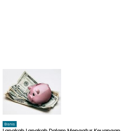
Bisnis
Langkah Langkah Dalam Mengatur Keuangan