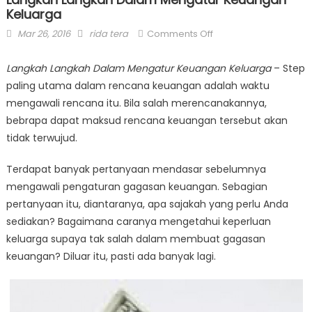
Keluarga
Posted
Author
on
Mar 26, 2016
rida tera
Comments Off
on
Langkah
Langkah
Langkah Langkah Dalam Mengatur Keuangan Keluarga
– Step
Dalam
paling
utama
dalam
rencana
keuangan
adalah
waktu
Mengatur
mengawali
rencana
itu.
Bila
salah merencanakannya,
Keuangan
bebrapa
dapat
maksud
rencana
keuangan
tersebut
akan
Keluarga
tidak
terwujud
.
Terdapat banyak
pertanyaan mendasar
sebelumnya
mengawali
pengaturan
gagasan
keuangan.
Sebagian
pertanyaan
itu
,
diantaranya
,
apa sajakah
yang perlu
Anda
sediakan
?
Bagaimana caranya
mengetahui
keperluan
keluarga
supaya
tak
salah dalam
membuat
gagasan
keuangan?
Diluar
itu,
pasti
ada banyak
lagi.