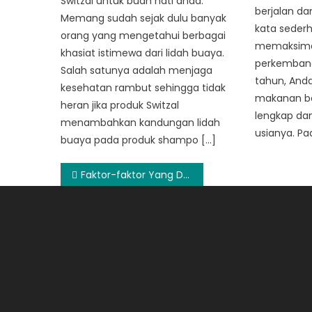
Switzal untuk buah hati anda.
berjalan d
Memang sudah sejak dulu banyak
kata sederh
orang yang mengetahui berbagai
memaksima
khasiat istimewa dari lidah buaya.
perkembanga
Salah satunya adalah menjaga
tahun, And
kesehatan rambut sehingga tidak
makanan ber
heran jika produk Switzal
lengkap da
menambahkan kandungan lidah
usianya. Pad
buaya pada produk shampo […]
Post
Faktor-faktor Yang Dapat Mempengaruhi Tarif Asuransi Mobil
navigation