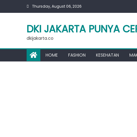
Skip
Thursday, August 06, 2026
to
content
DKI JAKARTA PUNYA CE
dkijakarta.co
HOME
FASHION
KESEHATAN
MA