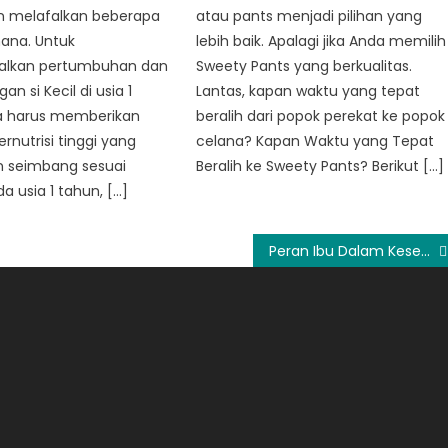
an melafalkan beberapa
atau pants menjadi pilihan yang
ana. Untuk
lebih baik. Apalagi jika Anda memilih
lkan pertumbuhan dan
Sweety Pants yang berkualitas.
n si Kecil di usia 1
Lantas, kapan waktu yang tepat
a harus memberikan
beralih dari popok perekat ke popok
nutrisi tinggi yang
celana? Kapan Waktu yang Tepat
n seimbang sesuai
Beralih ke Sweety Pants? Berikut […]
a usia 1 tahun, […]
Peran Ibu Dalam Kesehatan Keluarga