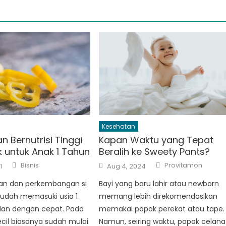
Kesehatan
 Bernutrisi Tinggi
Kapan Waktu yang Tepat
k untuk Anak 1 Tahun
Beralih ke Sweety Pants?
Author
Author
Posted
Bisnis
Provitamon
1
Aug 4, 2024
on
n dan perkembangan si
Bayi yang baru lahir atau newborn
sudah memasuki usia 1
memang lebih direkomendasikan
alan dengan cepat. Pada
memakai popok perekat atau tape.
 Kecil biasanya sudah mulai
Namun, seiring waktu, popok celana