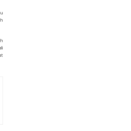
au
ah
ah
li
at