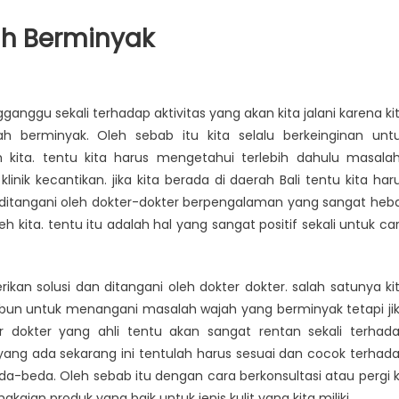
h Berminyak
rsihkan
ggu sekali terhadap aktivitas yang akan kita jalani karena ki
h berminyak. Oleh sebab itu kita selalu berkeinginan unt
nyak
kita. tentu kita harus mengetahui terlebih dahulu masala
linik kecantikan. jika kita berada di daerah Bali tentu kita har
ditangani oleh dokter-dokter berpengalaman yang sangat heb
kita. tentu itu adalah hal yang sangat positif sekali untuk ca
erikan solusi dan ditangani oleh dokter dokter. salah satunya ki
bun untuk menangani masalah wajah yang berminyak tetapi ji
ter dokter yang ahli tentu akan sangat rentan sekali terhad
ng ada sekarang ini tentulah harus sesuai dan cocok terhad
beda-beda. Oleh sebab itu dengan cara berkonsultasi atau pergi 
kaian produk yang baik untuk jenis kulit yang kita miliki.