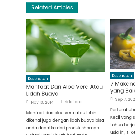
Related Articles
Kesehatan
Kesehatan
7 Makanan
Manfaat Dari Aloe Vera Atau
yang Bai
Lidah Buaya
Posted
Sep 7, 202
Author
Posted
on
rida tera
Nov 13, 2014
on
Pertumbuha
Manfaat dari aloe vera atau lebih
Kecil yang 
dikenal juga dengan lidah buaya bisa
tahun berj
anda dapatka dari produk shampo
usia ini, si