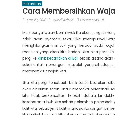
Kesehatan
Cara Membersihkan Waja
Posted
Author
on
Mar 28, 2016
Windi Ariska
Comments Off
on
Cara
Membe
Mempunyai wajah berminyak itu akan sangat menggan
Wajah
tidak akan nyaman sekali jika mempunyai waja
Bermi
menghilangkan minyak yang berada pada wajah 
masalah yang akan kita hadapi. kita bisa pergi ke k
pergi ke
klinik kecantikan di Bali
sebab disana akan 
sekali untuk menangani masalah yang dihadapi oleh 
merawat kulit wajah kita.
Jika kita pergi ke sebuah klinik tentu kita akan dib
akan diberikan saran untuk memakai pelembab sa
kita tidak berkonsultasi terlebih dahulu ke dok
kesehatan tubuh kita sebab pelembab pelembab ya
kulit kita sebab jenis kulit manusia itu sangat ber
klinik-klinik terdekat kita akan mengetahui cara pema