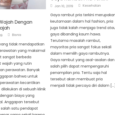
Author
Posted
Kesehatan
Jan 10, 2019
on
Gaya rambut pria terkini merupaka
keutamaan dalam hal fashion, pria
 Wajah Dengan
ajah
juga tidak kalah menjaga trend ata
Author
gaya dibanding kaum hawa.
Bisnis
19
Terutama masalah rambut,
h yang tidak mendapatkan
mayoritas pria sangat fokus sekali
erawatan yang maksimal
dalam memilih gaya rambutnya.
at sangat berbeda
Gaya rambut yang asal-asalan dan
t wajah yang rutin
salah pilih dapat mempengaruhi
n perawatan. Banyak
penampilan pria. Tentu saja hal
ggapan bahwa untuk
tersebut akan membuat pria
perawatan kecantikan
menjadi tidak percaya diri dalam […
 dilakukan di sebuah klinik
 dengan biaya yang
l. Anggapan tersebut
salah satu pendapat
benar sama sekali karena