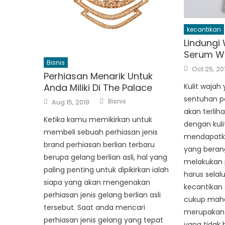
kecantikan
Lindungi
Serum W
Bisnis
Posted
Oct 25, 20
on
Perhiasan Menarik Untuk
Anda Miliki Di The Palace
Kulit waja
Author
sentuhan p
Posted
Bisnis
Aug 15, 2019
on
akan terlih
Ketika kamu memikirkan untuk
dengan kuli
membeli sebuah perhiasan jenis
mendapatka
brand perhiasan berlian terbaru
yang beran
berupa gelang berlian asli, hal yang
melakukan 
paling penting untuk dipikirkan ialah
harus selalu
siapa yang akan mengenakan
kecantikan
perhiasan jenis gelang berlian asli
cukup maha
tersebut. Saat anda mencari
merupakan 
perhiasan jenis gelang yang tepat
yang tidak 