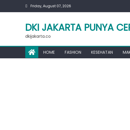
Skip
Friday, August 07, 2026
to
content
DKI JAKARTA PUNYA CE
dkijakarta.co
HOME
FASHION
KESEHATAN
MA