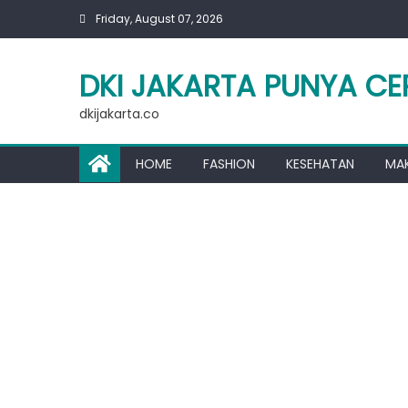
Skip
Friday, August 07, 2026
to
content
DKI JAKARTA PUNYA CE
dkijakarta.co
HOME
FASHION
KESEHATAN
MA