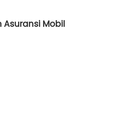
 Asuransi Mobil
dur
juan
nsi