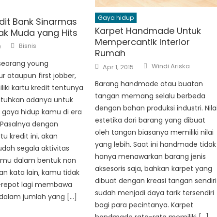
Gaya hidup
edit Bank Sinarmas
Karpet Handmade Untuk
ak Muda yang Hits
Mempercantik Interior
Author
Bisnis
9
Rumah
seorang young
Author
Posted
Windi Ariska
Apr 1, 2015
on
r ataupun first jobber,
Barang handmade atau buatan
ki kartu kredit tentunya
tangan memang selalu berbeda
utuhkan adanya untuk
dengan bahan produksi industri. Nila
 gaya hidup kamu di era
estetika dari barang yang dibuat
. Pasalnya dengan
oleh tangan biasanya memiliki nilai
tu kredit ini, akan
yang lebih. Saat ini handmade tidak
h segala aktivitas
hanya menawarkan barang jenis
kamu dalam bentuk non
aksesoris saja, bahkan karpet yang
an kata lain, kamu tidak
dibuat dengan kreasi tangan sendiri
-repot lagi membawa
sudah menjadi daya tarik tersendiri
 dalam jumlah yang […]
bagi para pecintanya. Karpet