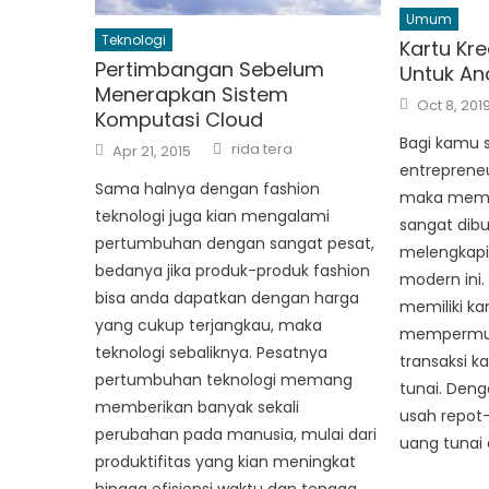
Umum
Teknologi
Kartu Kr
Pertimbangan Sebelum
Untuk An
Menerapkan Sistem
Posted
Oct 8, 201
on
Komputasi Cloud
Bagi kamu 
Author
Posted
rida tera
Apr 21, 2015
on
entrepreneu
Sama halnya dengan fashion
maka memili
teknologi juga kian mengalami
sangat dib
pertumbuhan dengan sangat pesat,
melengkapi
bedanya jika produk-produk fashion
modern ini
bisa anda dapatkan dengan harga
memiliki kar
yang cukup terjangkau, maka
mempermuda
teknologi sebaliknya. Pesatnya
transaksi 
pertumbuhan teknologi memang
tunai. Deng
memberikan banyak sekali
usah repot
perubahan pada manusia, mulai dari
uang tunai
produktifitas yang kian meningkat
hingga efisiensi waktu dan tenaga.